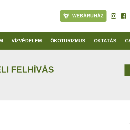
WEBÁRUHÁZ
M
VÍZVÉDELEM
ÖKOTURIZMUS
OKTATÁS
G
LI FELHÍVÁS