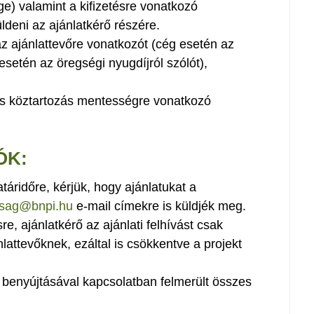
e) valamint a kifizetésre vonatkozó
eni az ajánlatkérő részére.
az ajánlattevőre vonatkozót (cég esetén az
 esetén az öregségi nyugdíjról szólót),
 és köztartozás mentességre vonatkozó
ÓK:
határidőre, kérjük, hogy ajánlatukat a
arsag@bnpi.hu
e-mail címekre is küldjék meg.
re, ajánlatkérő az ajánlati felhívást csak
lattevőknek, ezáltal is csökkentve a projekt
s benyújtásával kapcsolatban felmerült összes