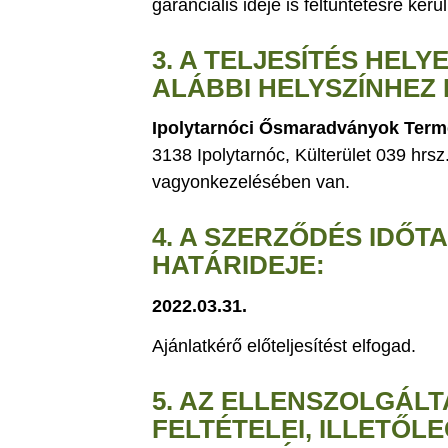
garanciális ideje is feltüntetésre kerül
3. A TELJESÍTÉS HELY
ALÁBBI HELYSZÍNHEZ
Ipolytarnóci Ősmaradványok Term
3138 Ipolytarnóc, Külterület 039 hrs
vagyonkezelésében van.
4. A SZERZŐDÉS IDŐT
HATÁRIDEJE:
2022.03.31.
Ajánlatkérő előteljesítést elfogad.
5. AZ ELLENSZOLGÁLT
FELTÉTELEI, ILLETŐL