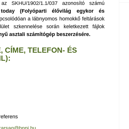
et az SKHU/1902/1.1/037 azonosító számú
today (Folyóparti élővilág egykor és
apcsolódóan a lábnyomos homokkő feltárások
lület szkennelése során keletkezett fájlok
nyű asztali számítógép beszerzésére.
, CÍME, TELEFON- ÉS
L):
referens
tkarsag@bnpi.hu