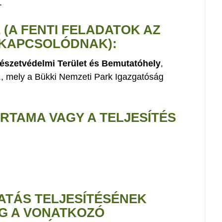
.
E (A FENTI FELADATOK AZ
 KAPCSOLÓDNAK):
észetvédelmi Terület és Bemutatóhely
,
z., mely a Bükki Nemzeti Park Igazgatóság
ARTAMA VAGY A TELJESÍTÉS
ATÁS TELJESÍTÉSÉNEK
EG A VONATKOZÓ