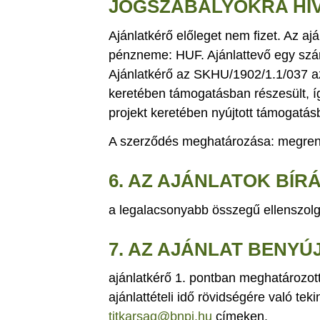
JOGSZABÁLYOKRA HI
Ajánlatkérő előleget nem fizet. Az ajá
pénzneme: HUF. Ajánlattevő egy szám
Ajánlatkérő az SKHU/1902/1.1/037 a
keretében támogatásban részesült, így
projekt keretében nyújtott támogatásb
A szerződés meghatározása: megre
6. AZ AJÁNLATOK BÍR
a legalacsonyabb összegű ellenszolg
7. AZ AJÁNLAT BENYÚ
ajánlatkérő 1. pontban meghatározott
ajánlattételi idő rövidségére való tek
titkarsag@bnpi.hu
címeken.