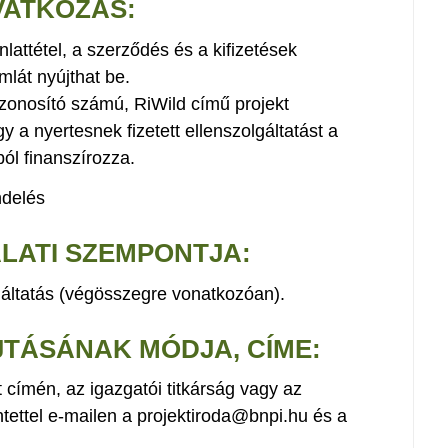
VATKOZÁS:
nlattétel, a szerződés és a kifizetések
lát nyújthat be.
zonosító számú, RiWild című projekt
 a nyertesnek fizetett ellenszolgáltatást a
ól finanszírozza.
ndelés
ÁLATI SZEMPONTJA:
áltatás (végösszegre vonatkozóan).
JTÁSÁNAK MÓDJA, CÍME:
 címén, az igazgatói titkárság vagy az
intettel e-mailen a projektiroda@bnpi.hu és a