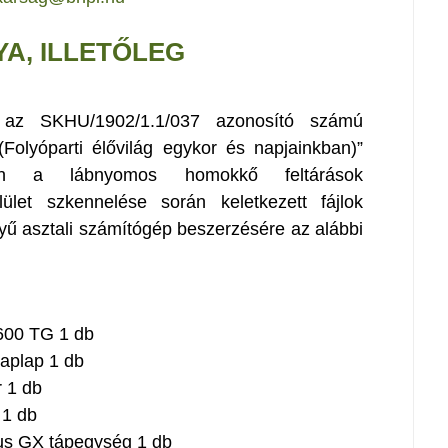
YA, ILLETŐLEG
et az SKHU/1902/1.1/037 azonosító számú
(Folyóparti élővilág egykor és napjainkban)”
óan a lábnyomos homokkő feltárások
lület szkennelése során keletkezett fájlok
nyű asztali számítógép beszerzésére az alábbi
S600 TG 1 db
laplap 1 db
 1 db
 1 db
s GX tápegység 1 db