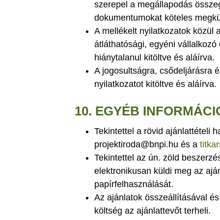
szerepel a megállapodás összeg
dokumentumokat köteles megküld
A mellékelt nyilatkozatok közül 
átláthatósági, egyéni vállalkozó
hiánytalanul kitöltve és aláírva.
A jogosultságra, csődeljárásra
nyilatkozatot kitöltve és aláírva.
10.
EGYÉB INFORMÁCI
Tekintettel a rövid ajánlattételi 
projektiroda@bnpi.hu és a
titk
Tekintettel az ún. zöld beszerzés
elektronikusan küldi meg az aján
papírfelhasználását.
Az ajánlatok összeállításával é
költség az ajánlattevőt terheli.