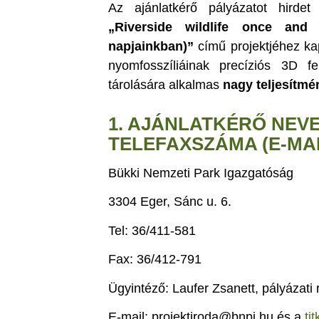
Az ajánlatkérő pályázatot hird
„Riverside wildlife once and 
napjainkban)”
című projektjéhez k
nyomfosszíliáinak precíziós 3D fe
tárolására alkalmas
nagy teljesítmé
1. AJÁNLATKÉRŐ NEVE
TELEFAXSZÁMA (E-MAI
Bükki Nemzeti Park Igazgatóság
3304 Eger, Sánc u. 6.
Tel: 36/411-581
Fax: 36/412-791
Ügyintéző: Laufer Zsanett, pályázati 
E-mail: projektiroda@bnpi.hu és a
ti