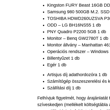
Kingston FURY Beast 16GB DDR
Samsung 980 500GB M.2. SSD
TOSHIBA HDWD260UZSVA P300 
ODD – LG BH16NS55 1 db
PNY Quadro P2200 5GB 1 db
Monitor – Benq GW2780T 1 db
Monitor állvány – Manhattan 46
Operációs rendszer – Windows 1
Billentyűzet 1 db
Egér 1 db
Artisjus díj adathordozóra 1 db
Számítógép összeszerelési és ko
Szállítási díj 1 db
Felhívjuk figyelmét, hogy árajánlatá
szíveskedjen (mellékelt költségtábla