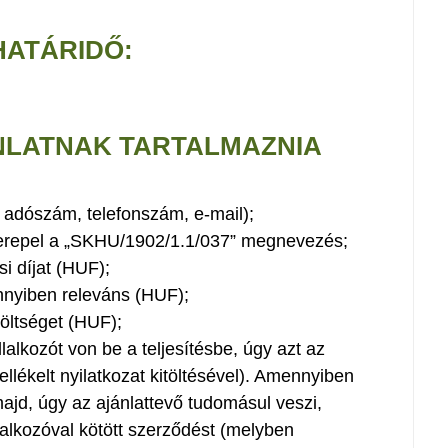
HATÁRIDŐ:
ÁNLATNAK TARTALMAZNIA
, adószám, telefonszám, e-mail);
zerepel a „SKHU/1902/1.1/037” megnevezés;
ási díjat (HUF);
ennyiben releváns (HUF);
költséget (HUF);
alkozót von be a teljesítésbe, úgy azt az
ellékelt nyilatkozat kitöltésével). Amennyiben
majd, úgy az ajánlattevő tudomásul veszi,
lalkozóval kötött szerződést (melyben