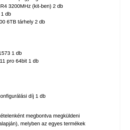
4 3200MHz (kit-ben) 2 db
 1 db
6TB tárhely 2 db
1573 1 db
1 pro 64bit 1 db
nfigurálási díj 1 db
t tételenként megbontva megküldeni
 alapján), melyben az egyes termékek