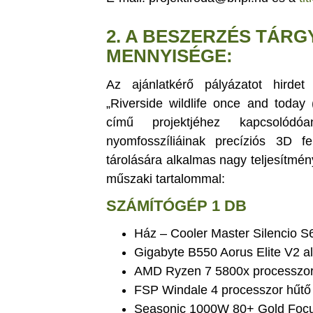
2. A BESZERZÉS TÁRG
MENNYISÉGE:
Az ajánlatkérő pályázatot hird
„Riverside wildlife once and today 
című projektjéhez kapcsolód
nyomfosszíliáinak precíziós 3D fe
tárolására alkalmas nagy teljesítmé
műszaki tartalommal:
SZÁMÍTÓGÉP 1 DB
Ház – Cooler Master Silencio 
Gigabyte B550 Aorus Elite V2 a
AMD Ryzen 7 5800x processzor
FSP Windale 4 processzor hűtő
Seasonic 1000W 80+ Gold Focu