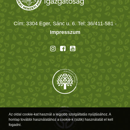
Cím: 3304 Eger, Sánc u. 6. Tel: 36/411-581
-
Impresszum
Az oldal cookie-kat használ a legjobb szolgáltatás nyújtásához. A
honlap további használatához a cookie-k (sütik) használatát el kell
fogadni.