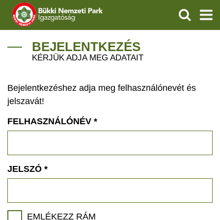
KERESÉS
IGAZGATÓSÁG
BEJELENTKEZÉS
KÉRJÜK ADJA MEG ADATAIT
TERMÉSZETVÉDELEM
Bejelentkezéshez adja meg felhasználónevét és
VÍZVÉDELEM
jelszavát!
ÖKOTURIZMUS
FELHASZNÁLÓNÉV
*
OKTATÁS
GEOPARKOK
JELSZÓ
*
KAPCSOLAT
EMLÉKEZZ RÁM