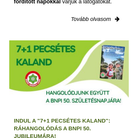
fordított napokkal
várjuk a látogatókat.
Tovább olvasom
INDUL A "7+1 PECSÉTES KALAND":
RÁHANGOLÓDÁS A BNPI 50.
JUBILEUMÁRA!