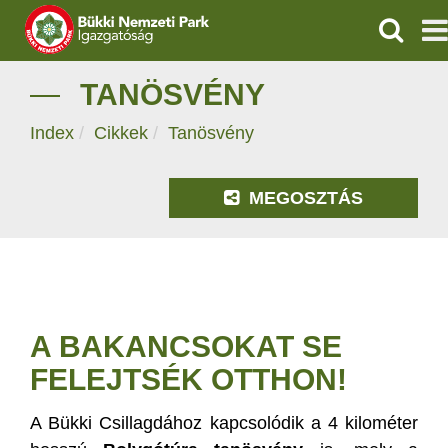
KERESÉ
IGAZGATÓSÁG
TANÖSVÉNY
Index
Cikkek
Tanösvény
TERMÉSZETVÉDELEM
VÍZVÉDELEM
MEGOSZTÁS
ÖKOTURIZMUS
OKTATÁS
GEOPARKOK
A BAKANCSOKAT SE
FELEJTSÉK OTTHON!
KAPCSOLAT
A Bükki Csillagdához kapcsolódik a 4 kilométer