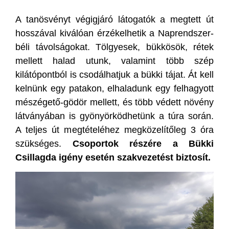
A tanösvényt végigjáró látogatók a megtett út
hosszával kiválóan érzékelhetik a Naprendszer-
béli távolságokat. Tölgyesek, bükkösök, rétek
mellett halad utunk, valamint több szép
kilátópontból is csodálhatjuk a bükki tájat. Át kell
kelnünk egy patakon, elhaladunk egy felhagyott
mészégető-gödör mellett, és több védett növény
látványában is gyönyörködhetünk a túra során.
A teljes út megtételéhez megközelítőleg 3 óra
szükséges.
Csoportok részére a Bükki
Csillagda igény esetén szakvezetést biztosít.