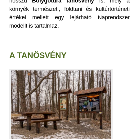
hosszú
Bolygótúra tanösvény
is, mely a
környék természeti, földtani és kultúrtörténeti
értékei mellett egy lejárható Naprendszer
modellt is tartalmaz.
A TANÖSVÉNY