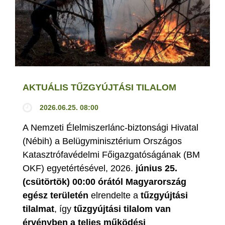
AKTUÁLIS TŰZGYÚJTÁSI TILALOM
2026.06.25. 08:00
A Nemzeti Élelmiszerlánc-biztonsági Hivatal
(Nébih) a Belügyminisztérium Országos
Katasztrófavédelmi Főigazgatóságának (BM
OKF) egyetértésével, 2026.
június 25.
(csütörtök) 00:00 órától Magyarország
egész területén
elrendelte a
tűzgyújtási
tilalmat
, így
tűzgyújtási tilalom van
érvényben
a teljes működési