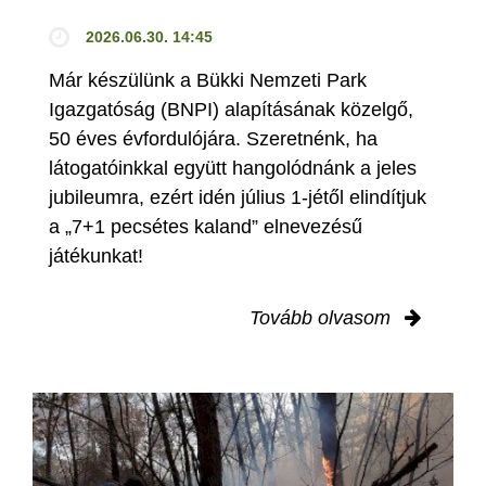
2026.06.30. 14:45
Már készülünk a Bükki Nemzeti Park
Igazgatóság (BNPI) alapításának közelgő,
50 éves évfordulójára. Szeretnénk, ha
látogatóinkkal együtt hangolódnánk a jeles
jubileumra, ezért idén július 1-jétől elindítjuk
a „7+1 pecsétes kaland” elnevezésű
játékunkat!
Tovább olvasom