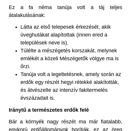
Ez a fa néma tanúja volt a táj teljes
átalakulásának:
Látta az első telepesek érkezését, akik
üveghutákat alapítottak (innen ered a
települések neve is).
Túlélte a mészégetés korszakát, melynek
emlékét a közeli Mészégetők völgye ma is
őrzi.
Tanúja volt a legeltetésnek, amely során az
erdők egy részét hegyi rétekké alakították,
és átvészelte az intenzív fakitermelés
évszázadait is.
Iránytű a természetes erdők felé
Bár a környék nagy részét ma már fiatalabb,
egykorú erdőállományok borítják, ez az öreg