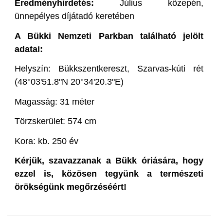
Eredményhirdetés:
Július közepén,
ünnepélyes díjátadó keretében
A Bükki Nemzeti Parkban található jelölt
adatai:
Helyszín: Bükkszentkereszt, Szarvas-kúti rét
(48°03'51.8"N 20°34'20.3"E)
Magasság: 31 méter
Törzskerület: 574 cm
Kora: kb. 250 év
Kérjük, szavazzanak a Bükk óriására, hogy
ezzel is, közösen tegyünk a természeti
örökségünk megőrzéséért!