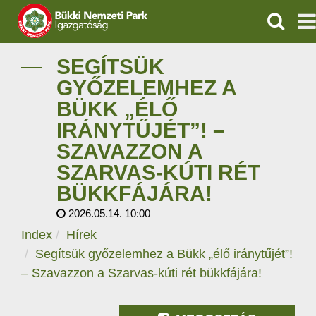
KERESÉ
IGAZGATÓSÁG
SEGÍTSÜK
GYŐZELEMHEZ A
TERMÉSZETVÉDELEM
BÜKK „ÉLŐ
IRÁNYTŰJÉT”! –
VÍZVÉDELEM
SZAVAZZON A
ÖKOTURIZMUS
SZARVAS-KÚTI RÉT
BÜKKFÁJÁRA!
OKTATÁS
2026.05.14. 10:00
Index
Hírek
GEOPARKOK
Segítsük győzelemhez a Bükk „élő iránytűjét”!
KAPCSOLAT
– Szavazzon a Szarvas-kúti rét bükkfájára!