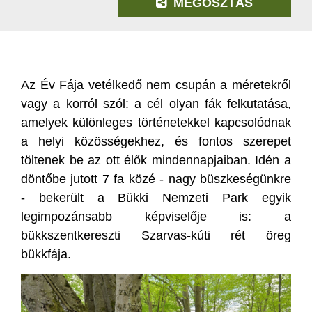
MEGOSZTÁS
Az Év Fája vetélkedő nem csupán a méretekről
vagy a korról szól: a cél olyan fák felkutatása,
amelyek különleges történetekkel kapcsolódnak
a helyi közösségekhez, és fontos szerepet
töltenek be az ott élők mindennapjaiban. Idén a
döntőbe jutott 7 fa közé - nagy büszkeségünkre
- bekerült a Bükki Nemzeti Park egyik
legimpozánsabb képviselője is: a
bükkszentkereszti Szarvas-kúti rét öreg
bükkfája.