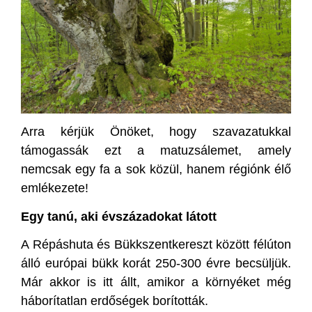
Arra kérjük Önöket, hogy szavazatukkal
támogassák ezt a matuzsálemet, amely
nemcsak egy fa a sok közül, hanem régiónk élő
emlékezete!
Egy tanú, aki évszázadokat látott
A Répáshuta és Bükkszentkereszt között félúton
álló európai bükk korát 250-300 évre becsüljük.
Már akkor is itt állt, amikor a környéket még
háborítatlan erdőségek borították.