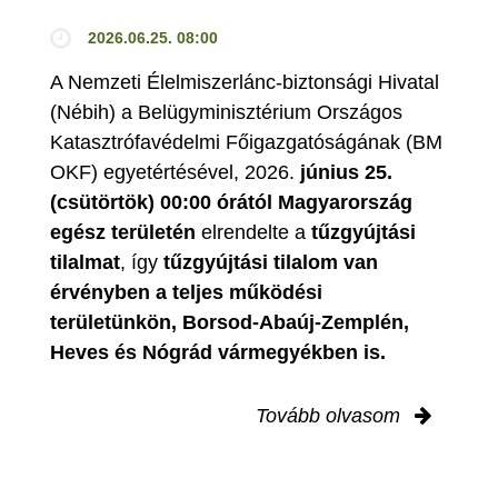
2026.06.25. 08:00
A Nemzeti Élelmiszerlánc-biztonsági Hivatal
(Nébih) a Belügyminisztérium Országos
Katasztrófavédelmi Főigazgatóságának (BM
OKF) egyetértésével, 2026.
június 25.
(csütörtök) 00:00 órától Magyarország
egész területén
elrendelte a
tűzgyújtási
tilalmat
, így
tűzgyújtási tilalom van
érvényben
a teljes működési
területünkön, Borsod-Abaúj-Zemplén,
Heves és Nógrád vármegyékben is.
Tovább olvasom