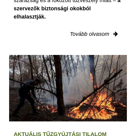
szárazság és a fokozott tűzveszély miatt –
a
szervezők biztonsági okokból
elhalasztják.
Tovább olvasom
AKTUÁLIS TŰZGYÚJTÁSI TILALOM