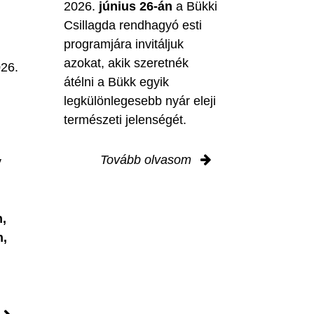
2026.
június 26-án
a Bükki
Csillagda rendhagyó esti
programjára invitáljuk
M
azokat, akik szeretnék
026.
átélni a Bükk egyik
legkülönlegesebb nyár eleji
természeti jelenségét.
Tovább olvasom
y
,
n,