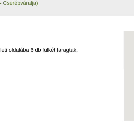
- Cserépváralja)
ti oldalába 6 db fülkét faragtak.