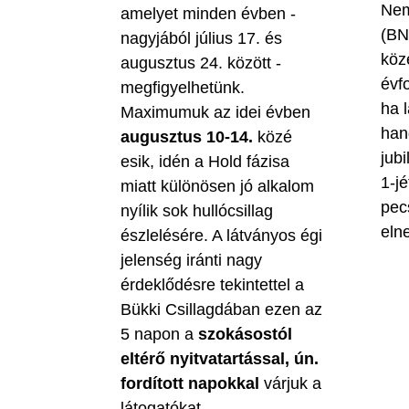
Nem
amelyet minden évben -
(BN
nagyjából július 17. és
köz
augusztus 24. között -
évf
megfigyelhetünk.
ha 
Maximumuk az idei évben
han
augusztus 10-14.
közé
jubi
esik, idén a Hold fázisa
1-jé
miatt különösen jó alkalom
pec
nyílik sok hullócsillag
eln
észlelésére. A látványos égi
jelenség iránti nagy
érdeklődésre tekintettel a
Bükki Csillagdában ezen az
5 napon a
szokásostól
eltérő nyitvatartással, ún.
fordított napokkal
várjuk a
látogatókat.