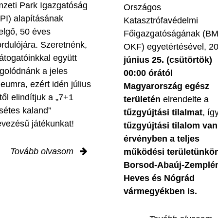
zeti Park Igazgatóság
Országos
PI) alapításának
Katasztrófavédelmi
elgő, 50 éves
Főigazgatóságának (B
ordulójára. Szeretnénk,
OKF) egyetértésével, 2
látogatóinkkal együtt
június 25. (csütörtök)
golódnánk a jeles
00:00 órától
leumra, ezért idén július
Magyarország egész
től elindítjuk a „7+1
területén
elrendelte a
sétes kaland”
tűzgyújtási tilalmat
, íg
evezésű játékunkat!
tűzgyújtási tilalom van
érvényben
a teljes
Tovább olvasom
működési területünkön
Borsod-Abaúj-Zemplé
Heves és Nógrád
vármegyékben is.