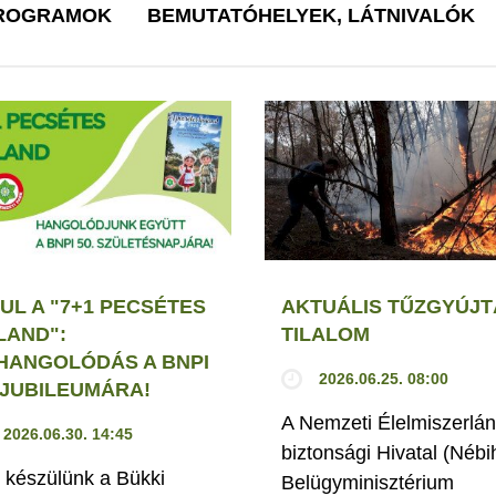
PROGRAMOK
BEMUTATÓHELYEK, LÁTNIVALÓK
UL A "7+1 PECSÉTES
AKTUÁLIS TŰZGYÚJT
LAND":
TILALOM
HANGOLÓDÁS A BNPI
2026.06.25. 08:00
. JUBILEUMÁRA!
A Nemzeti Élelmiszerlán
2026.06.30. 14:45
biztonsági Hivatal (Nébi
 készülünk a Bükki
Belügyminisztérium