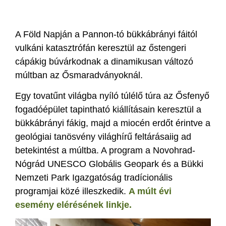
A Föld Napján a Pannon-tó bükkábrányi fáitól
vulkáni katasztrófán keresztül az őstengeri
cápákig búvárkodnak a dinamikusan változó
múltban az Ősmaradványoknál.
Egy tovatűnt világba nyíló túlélő túra az Ősfenyő
fogadóépület tapintható kiállításain keresztül a
bükkábrányi fákig, majd a miocén erdőt érintve a
geológiai tanösvény világhírű feltárásaiig ad
betekintést a múltba. A program a Novohrad-
Nógrád UNESCO Globális Geopark és a Bükki
Nemzeti Park Igazgatóság tradícionális
programjai közé illeszkedik.
A múlt évi
esemény elérésének linkje.