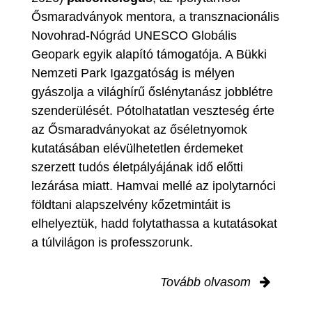
Ősmaradványok mentora, a transznacionális
Novohrad-Nógrád UNESCO Globális
Geopark egyik alapító támogatója. A Bükki
Nemzeti Park Igazgatóság is mélyen
gyászolja a világhírű őslénytanász jobblétre
szenderülését. Pótolhatatlan veszteség érte
az Ősmaradványokat az őséletnyomok
kutatásában elévülhetetlen érdemeket
szerzett tudós életpályájának idő előtti
lezárása miatt. Hamvai mellé az ipolytarnóci
földtani alapszelvény kőzetmintáit is
elhelyeztük, hadd folytathassa a kutatásokat
a túlvilágon is professzorunk.
Tovább olvasom