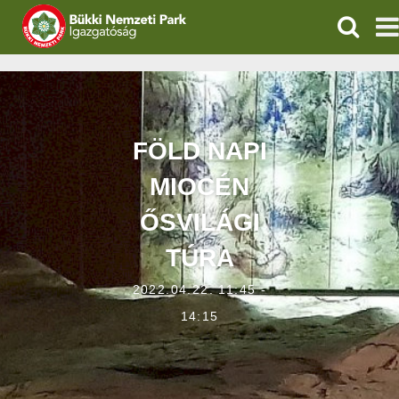
KERESÉ
IGAZGATÓSÁG
TERMÉSZETVÉDELEM
FÖLD NAPI
VÍZVÉDELEM
MIOCÉN
ÖKOTURIZMUS
ŐSVILÁGI
TÚRA
OKTATÁS
2022.04.22. 11:45 -
GEOPARKOK
14:15
KAPCSOLAT