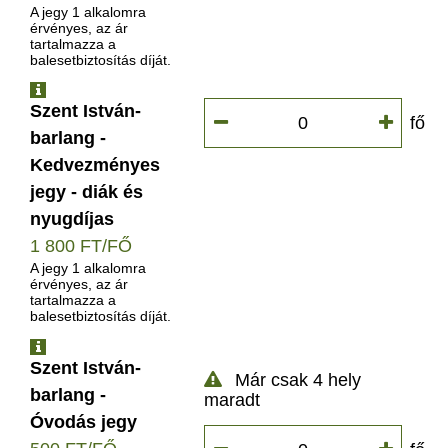
A jegy 1 alkalomra
érvényes, az ár
tartalmazza a
balesetbiztosítás díját.
INFO
Szent István-
fő
barlang -
Kedvezményes
jegy - diák és
nyugdíjas
1 800 FT/FŐ
A jegy 1 alkalomra
érvényes, az ár
tartalmazza a
balesetbiztosítás díját.
INFO
Szent István-
Már csak 4 hely
barlang -
maradt
Óvodás jegy