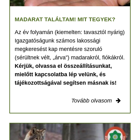
MADARAT TALÁLTAM! MIT TEGYEK?
Az év folyamán (kiemelten: tavasztól nyárig)
Igazgatóságunk számos lakossági
megkeresést kap mentésre szoruló
(sérültnek vélt, „árva”) madarakról, fiókákról.
Kérjük, olvassa el összeállításunkat,
mielőtt kapcsolatba lép velünk, és
tájékozottságával segítsen másnak is!
Tovább olvasom