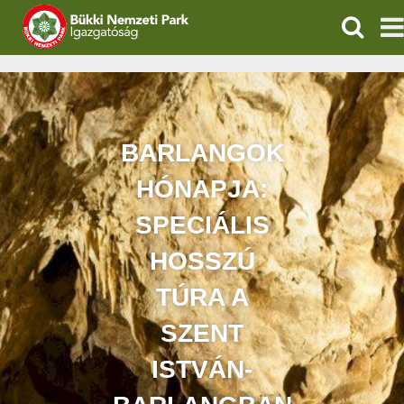
KERESÉ
IGAZGATÓSÁG
TERMÉSZETVÉDELEM
BARLANGOK
VÍZVÉDELEM
HÓNAPJA:
ÖKOTURIZMUS
SPECIÁLIS
HOSSZÚ
OKTATÁS
TÚRA A
GEOPARKOK
SZENT
KAPCSOLAT
ISTVÁN-