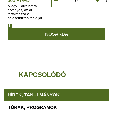
500 FT/FŐ
fő
A jegy 1 alkalomra
érvényes, az ár
tartalmazza a
balesetbiztosítás díját.
INFO
KOSÁRBA
KAPCSOLÓDÓ
HÍREK, TANULMÁNYOK
TÚRÁK, PROGRAMOK