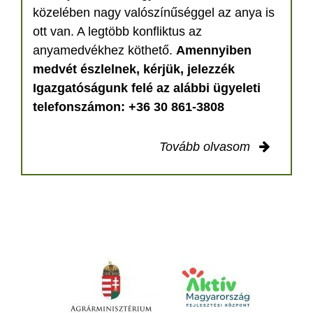
közelében nagy valószínűséggel az anya is
ott van. A legtöbb konfliktus az
anyamedvékhez köthető.
Amennyiben
medvét észlelnek, kérjük, jelezzék
Igazgatóságunk felé az alábbi ügyeleti
telefonszámon: +36 30 861-3808
Tovább olvasom