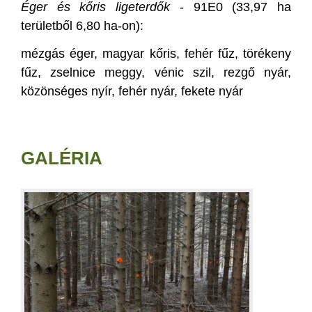
Éger és kőris ligeterdők
- 91E0 (33,97 ha
területből 6,80 ha-on):
mézgás éger, magyar kőris, fehér fűz, törékeny
fűz, zselnice meggy, vénic szil, rezgő nyár,
közönséges nyír, fehér nyár, fekete nyár
GALÉRIA