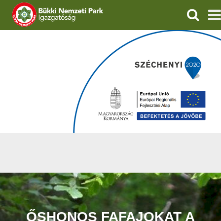
KERESÉ
IGAZGATÓSÁG
TERMÉSZETVÉDELEM
VÍZVÉDELEM
ÖKOTURIZMUS
OKTATÁS
GEOPARKOK
KAPCSOLAT
ŐSHONOS FAFAJOKAT A