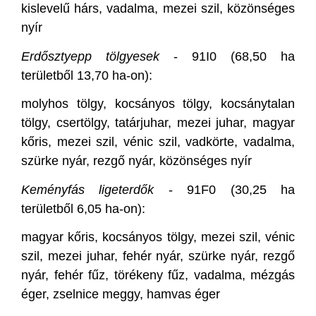
kislevelű hárs, vadalma, mezei szil, közönséges
nyír
Erdősztyepp tölgyesek
- 91I0 (68,50 ha
területből 13,70 ha-on):
molyhos tölgy, kocsányos tölgy, kocsánytalan
tölgy, csertölgy, tatárjuhar, mezei juhar, magyar
kőris, mezei szil, vénic szil, vadkörte, vadalma,
szürke nyár, rezgő nyár, közönséges nyír
Keményfás ligeterdők
- 91F0 (30,25 ha
területből 6,05 ha-on):
magyar kőris, kocsányos tölgy, mezei szil, vénic
szil, mezei juhar, fehér nyár, szürke nyár, rezgő
nyár, fehér fűz, törékeny fűz, vadalma, mézgás
éger, zselnice meggy, hamvas éger