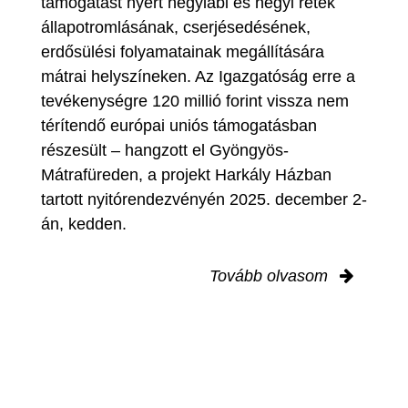
támogatást nyert hegylábi és hegyi rétek
állapotromlásának, cserjésedésének,
erdősülési folyamatainak megállítására
mátrai helyszíneken. Az Igazgatóság erre a
tevékenységre 120 millió forint vissza nem
térítendő európai uniós támogatásban
részesült – hangzott el Gyöngyös-
Mátrafüreden, a projekt Harkály Házban
tartott nyitórendezvényén 2025. december 2-
án, kedden.
Tovább olvasom