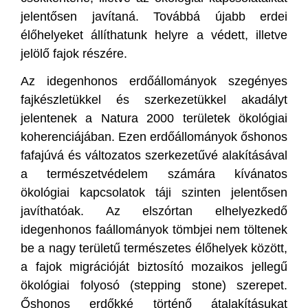
jelentősen javítaná. Továbbá újabb erdei
élőhelyeket állíthatunk helyre a védett, illetve
jelölő fajok részére.
Az idegenhonos erdőállományok szegényes
fajkészletükkel és szerkezetükkel akadályt
jelentenek a Natura 2000 területek ökológiai
koherenciájában. Ezen erdőállományok őshonos
fafajúvá és változatos szerkezetűvé alakításával
a természetvédelem számára kívánatos
ökológiai kapcsolatok táji szinten jelentősen
javíthatóak. Az elszórtan elhelyezkedő
idegenhonos faállományok tömbjei nem töltenek
be a nagy területű természetes élőhelyek között,
a fajok migrációját biztosító mozaikos jellegű
ökológiai folyosó (stepping stone) szerepet.
Őshonos erdőkké történő átalakításukat