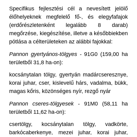
Specifikus fejlesztési cél a nevesített jelölő
élőhelyeknek megfelelő fő-, és elegyfafajok
(erdőrészletenként legalább 8 darab)
megőrzése, kiegészítése, illetve a későbbiekben
pótlása a célterületeken az alábbi fajokkal:
Pannon gyertyános-tölgyes
- 91G0 (159,00 ha
területből 31,8 ha-on):
kocsánytalan tölgy, gyertyán madárcseresznye,
korai juhar, cser, kislevelű hárs, vadalma, bükk,
magas kőris, közönséges nyír, rezgő nyár
Pannon cseres-tölgyesek
- 91M0 (58,11 ha
területből 11,62 ha-on):
csertölgy, kocsánytalan tölgy, vadkörte,
barkócaberkenye, mezei juhar, korai juhar,