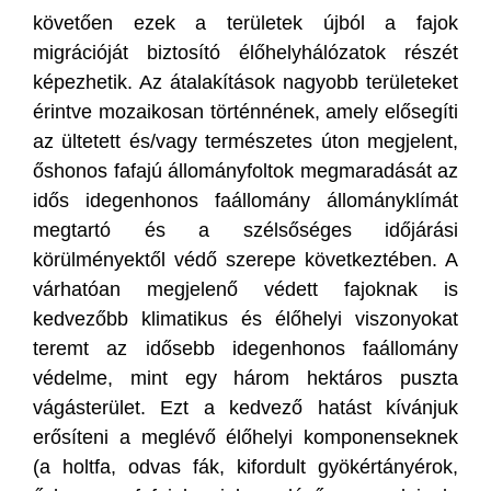
követően ezek a területek újból a fajok
migrációját biztosító élőhelyhálózatok részét
képezhetik. Az átalakítások nagyobb területeket
érintve mozaikosan történnének, amely elősegíti
az ültetett és/vagy természetes úton megjelent,
őshonos fafajú állományfoltok megmaradását az
idős idegenhonos faállomány állományklímát
megtartó és a szélsőséges időjárási
körülményektől védő szerepe következtében. A
várhatóan megjelenő védett fajoknak is
kedvezőbb klimatikus és élőhelyi viszonyokat
teremt az idősebb idegenhonos faállomány
védelme, mint egy három hektáros puszta
vágásterület. Ezt a kedvező hatást kívánjuk
erősíteni a meglévő élőhelyi komponenseknek
(a holtfa, odvas fák, kifordult gyökértányérok,