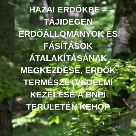
HAZAI ERDŐKBE –
TÁJIDEGEN
ERDŐÁLLOMÁNYOK ÉS
FÁSÍTÁSOK
ÁTALAKÍTÁSÁNAK
MEGKEZDÉSE, ERDŐK
TERMÉSZETVÉDELMI
KEZELÉSE A BNPI
TERÜLETÉN KEHOP