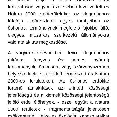
Igazgatóság vagyonkezelésében lévő védett és
Natura 2000 erdőterületeken az idegenhonos
főfafajú erdőrészletek egyes tömbjeiben az
őshonos, termőhelynek megfelelő fajokból álló,
elegyes, mozaikos szerkezetű állományokra
való átalakítás megkezdése.
A vagyonkezelésünkben lévő idegenhonos
(akácos, fenyves és nemes nyáras)
faállományok tömbösen, vagy szórványszerűen
helyezkednek el a védett természeti és Natura
2000-es területeken. Az őshonos erdőkké
történő átalakításuk az érintett közösségi
jelentőségű és a kiemelt közösségi jelentőségű
jelölő erdei élőhelyek, - ezzel együtt a Natura
2000 területek - fragmentáltságát jelentősen
csökkentené, illetve az ökológiai kapcsolataikat