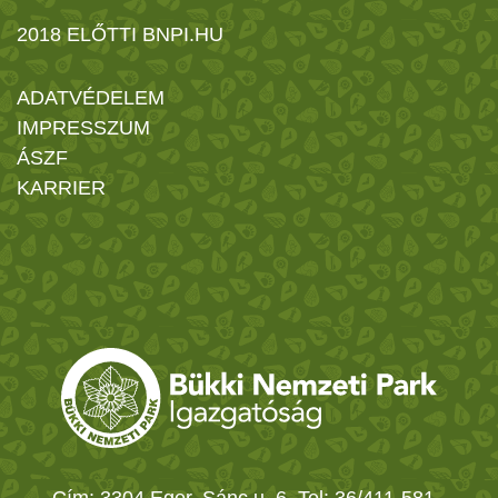
2018 ELŐTTI BNPI.HU
ADATVÉDELEM
IMPRESSZUM
ÁSZF
KARRIER
Cím: 3304 Eger, Sánc u. 6. Tel: 36/411-581
-