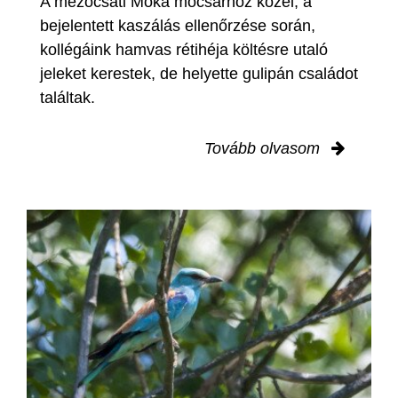
A mezőcsáti Móka mocsárhoz közel, a
bejelentett kaszálás ellenőrzése során,
kollégáink hamvas rétihéja költésre utaló
jeleket kerestek, de helyette gulipán családot
találtak.
Tovább olvasom