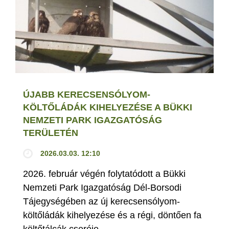
ÚJABB KERECSENSÓLYOM-
KÖLTŐLÁDÁK KIHELYEZÉSE A BÜKKI
NEMZETI PARK IGAZGATÓSÁG
TERÜLETÉN
2026.03.03. 12:10
2026. február végén folytatódott a Bükki
Nemzeti Park Igazgatóság Dél-Borsodi
Tájegységében az új kerecsensólyom-
költőládák kihelyezése és a régi, döntően fa
költőtálcák cseréje.