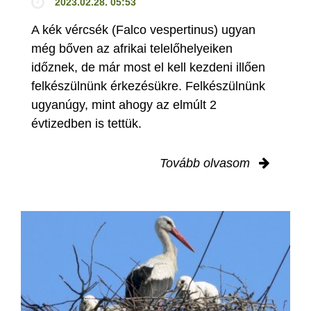
2023.02.28. 05:53
A kék vércsék (Falco vespertinus) ugyan
még bőven az afrikai telelőhelyeiken
időznek, de már most el kell kezdeni illően
felkészülnünk érkezésükre. Felkészülnünk
ugyanúgy, mint ahogy az elmúlt 2
évtizedben is tettük.
Tovább olvasom