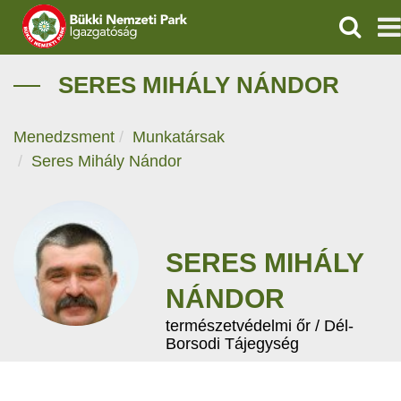
KERESÉ
IGAZGATÓSÁG
SERES MIHÁLY NÁNDOR
TERMÉSZETVÉDELEM
Menedzsment
Munkatársak
Seres Mihály Nándor
VÍZVÉDELEM
ÖKOTURIZMUS
OKTATÁS
SERES MIHÁLY
NÁNDOR
GEOPARKOK
természetvédelmi őr / Dél-
Borsodi Tájegység
KAPCSOLAT