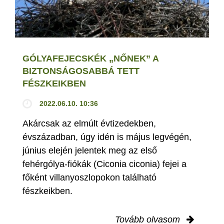
GÓLYAFEJECSKÉK „NŐNEK” A
BIZTONSÁGOSABBÁ TETT
FÉSZKEIKBEN
2022.06.10. 10:36
Akárcsak az elmúlt évtizedekben,
évszázadban, úgy idén is május legvégén,
június elején jelentek meg az első
fehérgólya-fiókák (Ciconia ciconia) fejei a
főként villanyoszlopokon található
fészkeikben.
Tovább olvasom