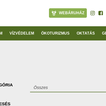
WEBÁRUHÁZ
M
VÍZVÉDELEM
ÖKOTURIZMUS
OKTATÁS
G
GÓRIA
Összes
ESÉS