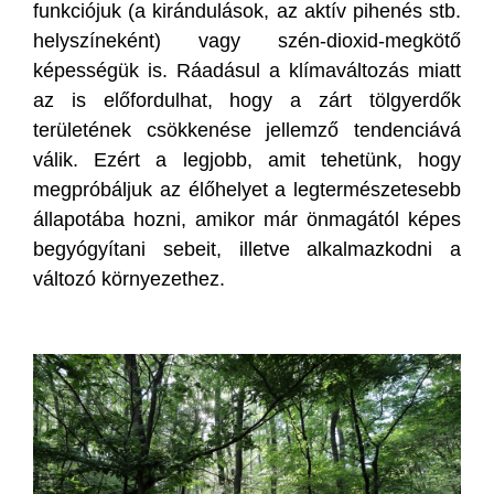
funkciójuk (a kirándulások, az aktív pihenés stb.
helyszíneként) vagy szén-dioxid-megkötő
képességük is. Ráadásul a klímaváltozás miatt
az is előfordulhat, hogy a zárt tölgyerdők
területének csökkenése jellemző tendenciává
válik. Ezért a legjobb, amit tehetünk, hogy
megpróbáljuk az élőhelyet a legtermészetesebb
állapotába hozni, amikor már önmagától képes
begyógyítani sebeit, illetve alkalmazkodni a
változó környezethez.