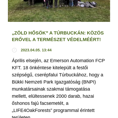
„ZÖLD HŐSÖK” A TÚRBUCKÁN: KÖZÖS
ERŐVEL A TERMÉSZET VÉDELMÉÉRT!
2023.04.05. 13:44
Április elsején, az Emerson Automation FCP
KFT. 18 önkéntese kitelepült a festői
szépségű, cserépfalui Túrbuckához, hogy a
Bükki Nemzeti Park Igazgatóság (BNPI)
munkatársainak szakmai támogatása
mellett, elültessenek 2000 darab, hazai
őshonos fajú facsemetét, a
„LIFE4OakForests” programmal érintett
területen.