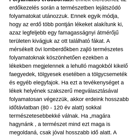
erdőkezelés során a természetben lejátszódó
folyamatokat utánozzuk. Ennek egyik módja,
hogy az erdő több pontján lékeket alakítunk ki,
azaz legfeljebb egy famagasságnyi átmérőjű
területen kivágjuk az ott található fákat. A
mérsékelt övi lomberdőkben zajló természetes
folyamatoknak köszönhetően ezekben a
lékekben megjelennek a lehulló magokból kikelő
faegyedek, tölgyesek esetében a tölgycsemeték
és egyéb elegyfajok. Ha ezt a tevékenységet a
lékek helyének szakszerű megválasztásával
folyamatosan végezzük, akkor erdeink hosszabb
időtávlatban (80 - 120 év alatt) sokkal
természetesebbekké válnak. Ha „magára
hagynánk , a természet mind ezt maga is
megoldaná, csak jóval hosszabb idő alatt. A