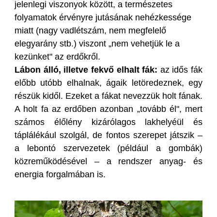
jelenlegi viszonyok között, a természetes
folyamatok érvényre jutásának nehézkessége
miatt (nagy vadlétszám, nem megfelelő
elegyarány stb.) viszont „nem vehetjük le a
kezünket" az erdőkről.
Lábon álló, illetve fekvő elhalt fák:
az idős fák
előbb utóbb elhalnak, ágaik letöredeznek, egy
részük kidől. Ezeket a fákat nevezzük holt fának.
A holt fa az erdőben azonban „tovább él", mert
számos élőlény kizárólagos lakhelyéül és
táplálékául szolgál, de fontos szerepet játszik –
a lebontó szervezetek (például a gombák)
közreműködésével – a rendszer anyag- és
energia forgalmában is.