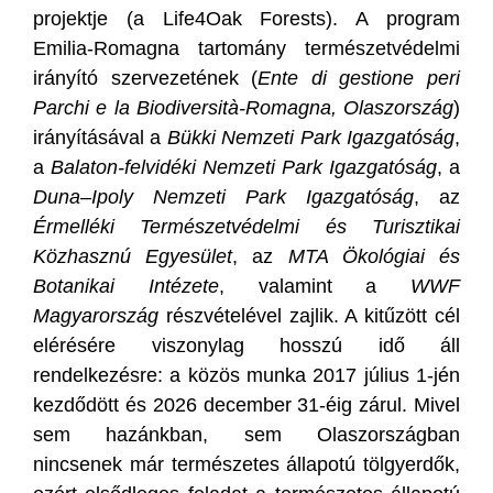
projektje (a Life4Oak Forests). A program
Emilia-Romagna tartomány természetvédelmi
irányító szervezetének (
Ente di gestione peri
Parchi e la Biodiversità-Romagna, Olaszország
)
irányításával a
Bükki Nemzeti Park Igazgatóság
,
a
Balaton-felvidéki Nemzeti Park Igazgatóság
, a
Duna–Ipoly Nemzeti Park Igazgatóság
, az
Érmelléki Természetvédelmi és Turisztikai
Közhasznú Egyesület
, az
MTA Ökológiai és
Botanikai Intézete
, valamint a
WWF
Magyarország
részvételével zajlik. A kitűzött cél
elérésére viszonylag hosszú idő áll
rendelkezésre: a közös munka 2017 július 1-jén
kezdődött és 2026 december 31-éig zárul. Mivel
sem hazánkban, sem Olaszországban
nincsenek már természetes állapotú tölgyerdők,