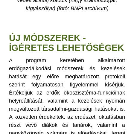
védett állatfaj kötődik (nagy szarvasbogár,
kígyászölyv) (fotó: BNPI archívum)
ÚJ MÓDSZEREK -
ÍGÉRETES LEHETŐSÉGEK
A program keretében alkalmazott
erdőgazdálkodási módszerek és kezelések
hatását egy előre meghatározott protokoll
szerint folyamatosan figyelemmel kísérjük.
Értékeljük az erdők ökoszisztéma-funkcióinak
helyreállítását, valamint a kezelések nyomán
megváltozott társadalmi-gazdasági hatásokat is.
A közvetlen érdekeltek, az erdészeti oktatásban
részt vevő diákok és tanárok, valamint a
nagyközönség számára is előadásokat, terepi