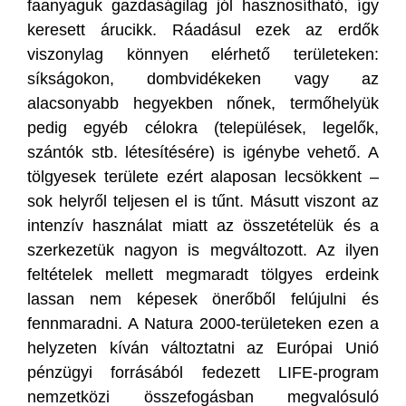
faanyaguk gazdaságilag jól hasznosítható, így
keresett árucikk. Ráadásul ezek az erdők
viszonylag könnyen elérhető területeken:
síkságokon, dombvidékeken vagy az
alacsonyabb hegyekben nőnek, termőhelyük
pedig egyéb célokra (települések, legelők,
szántók stb. létesítésére) is igénybe vehető. A
tölgyesek területe ezért alaposan lecsökkent –
sok helyről teljesen el is tűnt. Másutt viszont az
intenzív használat miatt az összetételük és a
szerkezetük nagyon is megváltozott. Az ilyen
feltételek mellett megmaradt tölgyes erdeink
lassan nem képesek önerőből felújulni és
fennmaradni. A Natura 2000-területeken ezen a
helyzeten kíván változtatni az Európai Unió
pénzügyi forrásából fedezett LIFE-program
nemzetközi összefogásban megvalósuló