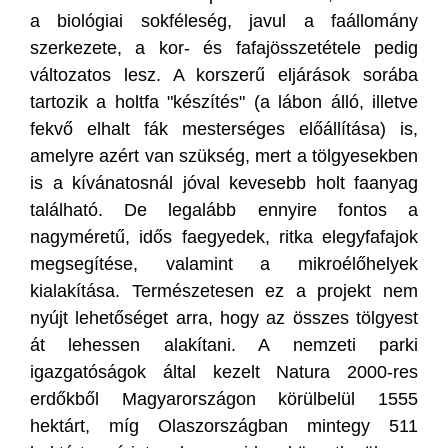
a biológiai sokféleség, javul a faállomány
szerkezete, a kor- és fafajösszetétele pedig
változatos lesz. A korszerű eljárások sorába
tartozik a holtfa "készítés" (a lábon álló, illetve
fekvő elhalt fák mesterséges előállítása) is,
amelyre azért van szükség, mert a tölgyesekben
is a kívánatosnál jóval kevesebb holt faanyag
található. De legalább ennyire fontos a
nagyméretű, idős faegyedek, ritka elegyfafajok
megsegítése, valamint a mikroélőhelyek
kialakítása. Természetesen ez a projekt nem
nyújt lehetőséget arra, hogy az összes tölgyest
át lehessen alakítani. A nemzeti parki
igazgatóságok által kezelt Natura 2000-res
erdőkből Magyarországon körülbelül 1555
hektárt, míg Olaszországban mintegy 511