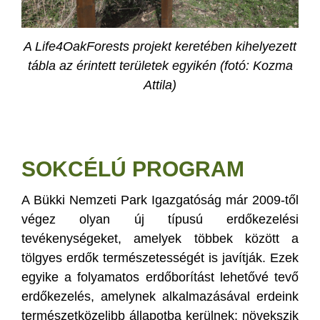
A Life4OakForests projekt keretében kihelyezett
tábla az érintett területek egyikén (fotó: Kozma
Attila)
SOKCÉLÚ PROGRAM
A Bükki Nemzeti Park Igazgatóság már 2009-től
végez olyan új típusú erdőkezelési
tevékenységeket, amelyek többek között a
tölgyes erdők természetességét is javítják. Ezek
egyike a folyamatos erdőborítást lehetővé tevő
erdőkezelés, amelynek alkalmazásával erdeink
természetközelibb állapotba kerülnek; növekszik