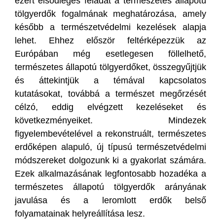
ezért elsődleges feladat a természetes állapotú
tölgyerdők fogalmának meghatározása, amely
később a természetvédelmi kezelések alapja
lehet. Ehhez először feltérképezzük az
Európában még esetlegesen föllelhető,
természetes állapotú tölgyerdőket, összegyűjtjük
és áttekintjük a témával kapcsolatos
kutatásokat, továbbá a természet megőrzését
célzó, eddig elvégzett kezeléseket és
következményeiket. Mindezek
figyelembevételével a rekonstruált, természetes
erdőképen alapuló, új típusú természetvédelmi
módszereket dolgozunk ki a gyakorlat számára.
Ezek alkalmazásának legfontosabb hozadéka a
természetes állapotú tölgyerdők arányának
javulása és a leromlott erdők belső
folyamatainak helyreállítása lesz.