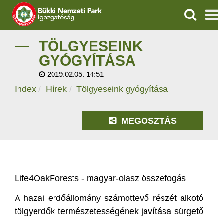
KERESÉ
IGAZGATÓSÁG
TÖLGYESEINK
GYÓGYÍTÁSA
TERMÉSZETVÉDELEM
2019.02.05. 14:51
Index
Hírek
Tölgyeseink gyógyítása
VÍZVÉDELEM
ÖKOTURIZMUS
MEGOSZTÁS
OKTATÁS
GEOPARKOK
Life4OakForests - magyar-olasz összefogás
KAPCSOLAT
A hazai erdőállomány számottevő részét alkotó
tölgyerdők természetességének javítása sürgető