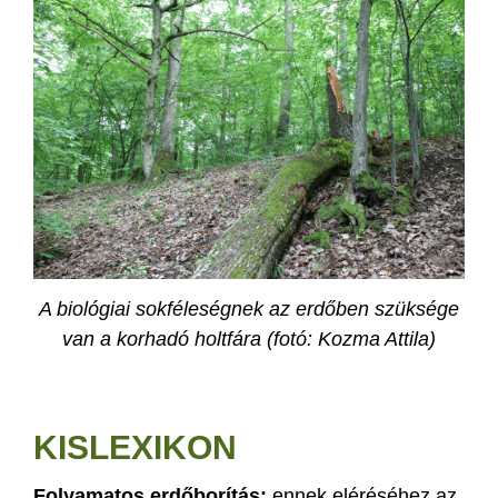
A biológiai sokféleségnek az erdőben szüksége
van a korhadó holtfára (fotó: Kozma Attila)
KISLEXIKON
Folyamatos erdőborítás:
ennek eléréséhez az