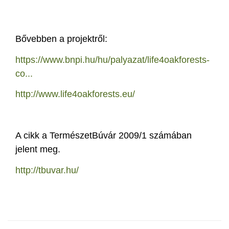
Bővebben a projektről:
https://www.bnpi.hu/hu/palyazat/life4oakforests-
co...
http://www.life4oakforests.eu/
A cikk a TermészetBúvár 2009/1 számában
jelent meg.
http://tbuvar.hu/