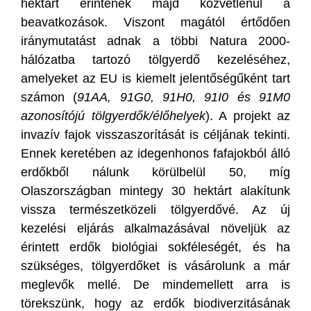
hektárt érintenek majd közvetlenül a
beavatkozások. Viszont magától értődően
iránymutatást adnak a többi Natura 2000-
hálózatba tartozó tölgyerdő kezeléséhez,
amelyeket az EU is kiemelt jelentőségűként tart
számon (
91AA, 91G0, 91H0, 91I0 és 91M0
azonosítójú tölgyerdők/élőhelyek
). A projekt az
invazív fajok visszaszorítását is céljának tekinti.
Ennek keretében az idegenhonos fafajokból álló
erdőkből nálunk körülbelül 50, míg
Olaszországban mintegy 30 hektárt alakítunk
vissza természetközeli tölgyerdővé. Az új
kezelési eljárás alkalmazásával növeljük az
érintett erdők biológiai sokféleségét, és ha
szükséges, tölgyerdőket is vásárolunk a már
meglevők mellé. De mindemellett arra is
törekszünk, hogy az erdők biodiverzitásának