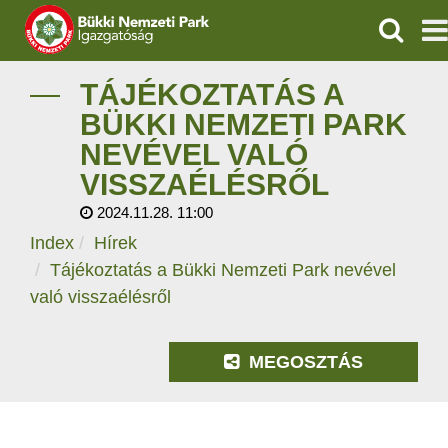
KERESÉ
IGAZGATÓSÁG
TÁJÉKOZTATÁS A
BÜKKI NEMZETI PARK
TERMÉSZETVÉDELEM
NEVÉVEL VALÓ
VISSZAÉLÉSRŐL
VÍZVÉDELEM
2024.11.28. 11:00
ÖKOTURIZMUS
Index
Hírek
Tájékoztatás a Bükki Nemzeti Park nevével
OKTATÁS
való visszaélésről
GEOPARKOK
MEGOSZTÁS
KAPCSOLAT