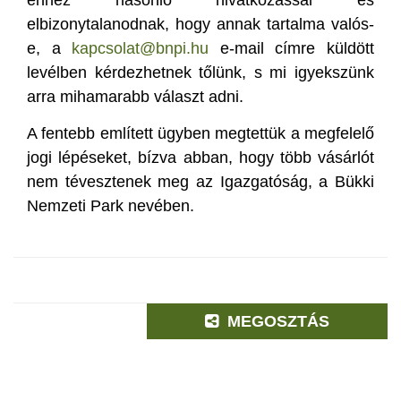
ehhez hasonló hivatkozással és
elbizonytalanodnak, hogy annak tartalma valós-
e, a
kapcsolat@bnpi.hu
e-mail címre küldött
levélben kérdezhetnek tőlünk, s mi igyekszünk
arra mihamarabb választ adni.
A fentebb említett ügyben megtettük a megfelelő
jogi lépéseket, bízva abban, hogy több vásárlót
nem tévesztenek meg az Igazgatóság, a Bükki
Nemzeti Park nevében.
MEGOSZTÁS