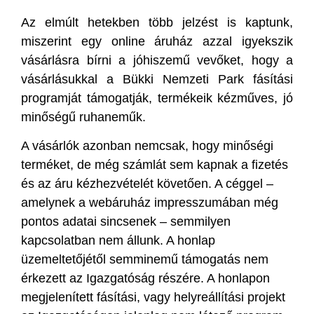
Az elmúlt hetekben több jelzést is kaptunk,
miszerint egy online áruház azzal igyekszik
vásárlásra bírni a jóhiszemű vevőket, hogy a
vásárlásukkal a Bükki Nemzeti Park fásítási
programját támogatják, termékeik kézműves, jó
minőségű ruhaneműk.
A vásárlók azonban nemcsak, hogy minőségi
terméket, de még számlát sem kapnak a fizetés
és az áru kézhezvételét követően. A céggel –
amelynek a webáruház impresszumában még
pontos adatai sincsenek – semmilyen
kapcsolatban nem állunk. A honlap
üzemeltetőjétől semminemű támogatás nem
érkezett az Igazgatóság részére. A honlapon
megjelenített fásítási, vagy helyreállítási projekt