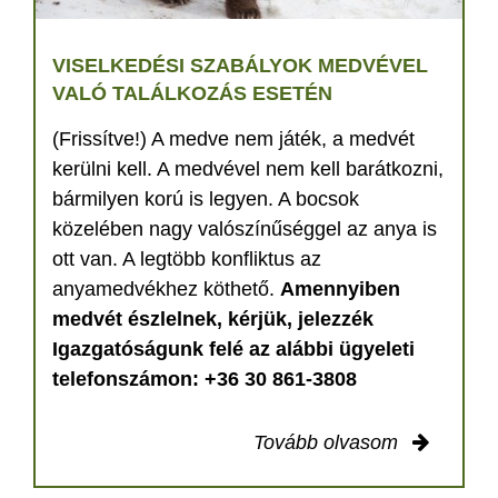
VISELKEDÉSI SZABÁLYOK MEDVÉVEL
VALÓ TALÁLKOZÁS ESETÉN
(Frissítve!) A medve nem játék, a medvét
kerülni kell. A medvével nem kell barátkozni,
bármilyen korú is legyen. A bocsok
közelében nagy valószínűséggel az anya is
ott van. A legtöbb konfliktus az
anyamedvékhez köthető.
Amennyiben
medvét észlelnek, kérjük, jelezzék
Igazgatóságunk felé az alábbi ügyeleti
telefonszámon: +36 30 861-3808
Tovább olvasom