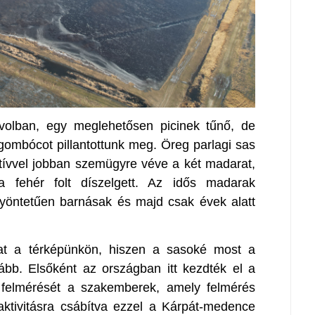
volban, egy meglehetősen picinek tűnő, de
gombócot pillantottunk meg. Öreg parlagi sas
ektívvel jobban szemügyre véve a két madarat,
ra fehér folt díszelgett. Az idős madarak
gyöntetűen barnásak és majd csak évek alatt
kat a térképünkön, hiszen a sasoké most a
ább. Elsőként az országban itt kezdték el a
k felmérését a szakemberek, amely felmérés
aktivitásra csábítva ezzel a Kárpát-medence