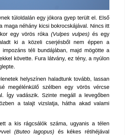
ek túloldalán egy jókora gyep terült el. Első
 a maga néhány kicsi bokrocskájával. Nincs itt
ikor egy vörös róka
(Vulpes vulpes)
és egy
ladt ki a közeli cserjésből nem éppen a
a, impozáns téli bundájában, majd mögötte a
ekkel követte. Fura látvány, ez tény, a nyúlon
glepte.
lenetek helyszínen haladtunk tovább, lassan
ssé megélénkülő szélben egy vörös vércse
al. Így vadászik. Szinte megáll a levegőben
zben a talajt vizslatja, hátha akad valami
tett a kis rágcsálók száma, ugyanis a télen
lyvvel
(Buteo lagopus)
és kékes rétihéjával