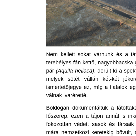
Nem kellett sokat várnunk és a tá
terebélyes fán kettő, nagyobbacska 
pár
(Aquila heliaca)
, derült ki a sp
melyek sötét vállán két-két jóko
ismertetőjegye ez, míg a fiatalok e
válnak ivaréretté.
Boldogan dokumentáltuk a látotta
főszerep, ezen a tájon annál is ink
fokozottan védett sasok és társai
mára nemzetközi keretekig bővült, 