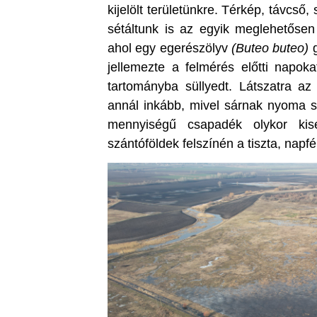
kijelölt területünkre. Térkép, távcs
sétáltunk is az egyik meglehetősen r
ahol egy egerészölyv
(Buteo buteo)
g
jellemezte a felmérés előtti napok
tartományba süllyedt. Látszatra az
annál inkább, mivel sárnak nyoma se
mennyiségű csapadék olykor kis
szántóföldek felszínén a tiszta, napf