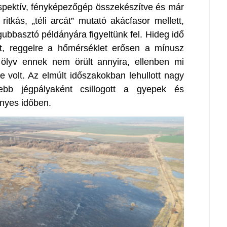
ő, spektív, fényképezőgép összekészítve és már
itkás, „téli arcát” mutató akácfasor mellett,
ubbasztó példányára figyeltünk fel. Hideg idő
at, reggelre a hőmérséklet erősen a mínusz
 ölyv ennek nem örült annyira, ellenben mi
 volt. Az elmúlt időszakokban lehullott nagy
ebb jégpályaként csillogott a gyepek és
ényes időben.