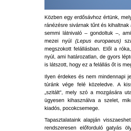
Közben egy erdősávhoz értünk, melyn
ránézésre sivárnak tűnt és kihaltnak
semmi látnivaló – gondoltuk –, am
mezei nyúl
(Lepus europaeus)
sza
megszokott felállásban. Elől a rók
nyúl, ami határozatlan, de gyors lépt
is látszott, hogy ez a felállás őt is me
Ilyen érdekes és nem mindennapi je
túránk vége felé közeledve. A ki
„szitált”, mely szó a mozgására ut
ügyesen kihasználva a szelet, mikö
kiadós, pocokcsemege.
Tapasztalataink alapján visszaeshe
rendszeresen előforduló gatyás ö