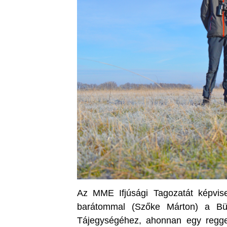
Az MME Ifjúsági Tagozatát képvis
barátommal (Szőke Márton) a Bü
Tájegységéhez, ahonnan egy reggel