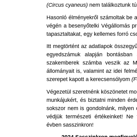
(Circus cyaneus)
nem találkoztunk tú
Hasonló élményekről számoltak be a 
végén a besenyőtelki Végállomás p
tapasztaltakat, egy kellemes forró cs
Itt megtörtént az adatlapok összegyű
egyedszámuk alapján bontásban s
szakemberek számba veszik az M
állományait is, valamint az idei fe
szerepet kapott a kerecsensólyom
(F
Végezetül szeretnénk köszönetet mon
munkájukért, és biztatni minden érd
sokszor nem is gondolnánk, milyen c
védjük természeti értékeinket! Ne
évben sasszinkron!