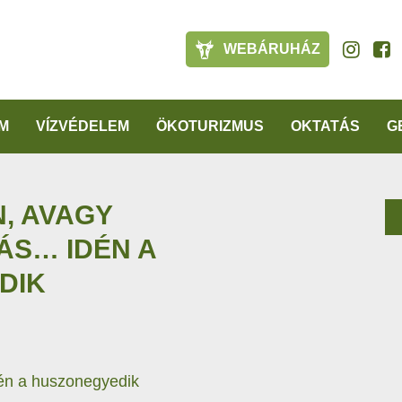
WEBÁRUHÁZ
M
VÍZVÉDELEM
ÖKOTURIZMUS
OKTATÁS
G
, AVAGY
ÁS… IDÉN A
DIK
én a huszonegyedik