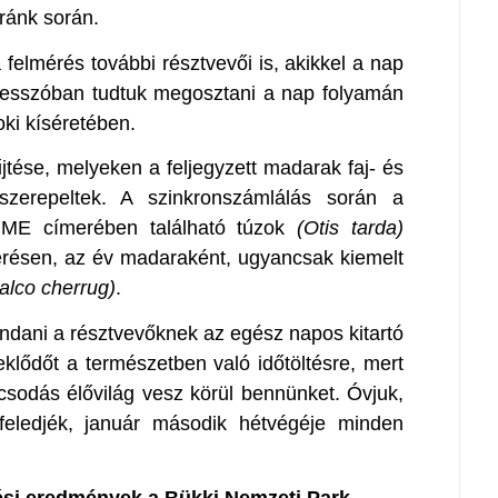
ránk során.
felmérés további résztvevői is, akikkel a nap
resszóban tudtuk megosztani a nap folyamán
oki kíséretében.
jtése, melyeken a feljegyzett madarak faj- és
zerepeltek. A szinkronszámlálás során a
ME címerében található túzok
(Otis tarda)
lmérésen, az év madaraként, ugyancsak kiemelt
alco cherrug)
.
dani a résztvevőknek az egész napos kitartó
eklődőt a természetben való időtöltésre, mert
sodás élővilág vesz körül bennünket. Óvjuk,
 feledjék, január második hétvégéje minden