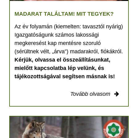
MADARAT TALÁLTAM! MIT TEGYEK?
Az év folyamán (kiemelten: tavasztól nyárig)
Igazgatóságunk számos lakossági
megkeresést kap mentésre szoruló
(sérültnek vélt, „árva”) madarakról, fiókákról.
Kérjük, olvassa el összeállításunkat,
mielőtt kapcsolatba lép velünk, és
tájékozottságával segítsen másnak is!
Tovább olvasom