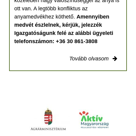
közelében nagy valószínűséggel az anya is
ott van. A legtöbb konfliktus az
anyamedvékhez köthető.
Amennyiben
medvét észlelnek, kérjük, jelezzék
Igazgatóságunk felé az alábbi ügyeleti
telefonszámon: +36 30 861-3808
Tovább olvasom