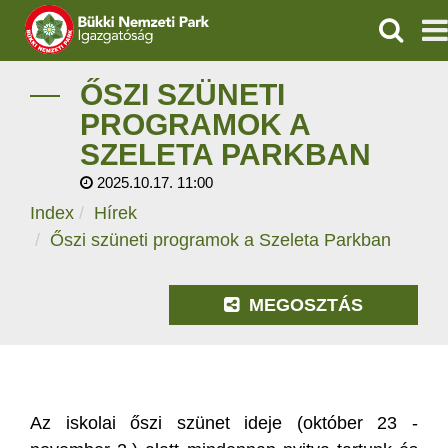
KERESÉ
IGAZGATÓSÁG
ŐSZI SZÜNETI
PROGRAMOK A
TERMÉSZETVÉDELEM
SZELETA PARKBAN
2025.10.17. 11:00
VÍZVÉDELEM
Index
Hírek
ÖKOTURIZMUS
Őszi szüneti programok a Szeleta Parkban
OKTATÁS
MEGOSZTÁS
GEOPARKOK
KAPCSOLAT
Az iskolai őszi szünet ideje (október 23 -