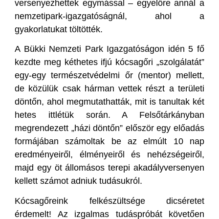
versenyezhettek egymással – egyelőre annál a
nemzetipark-igazgatóságnál, ahol a
gyakorlatukat töltötték.
A Bükki Nemzeti Park Igazgatóságon idén 5 fő
kezdte meg kéthetes ifjú kócsagőri „szolgálatát”
egy-egy természetvédelmi őr (mentor) mellett,
de közülük csak hárman vettek részt a területi
döntőn, ahol megmutathatták, mit is tanultak két
hetes ittlétük során. A Felsőtárkányban
megrendezett „házi döntőn” először egy előadás
formájában számoltak be az elmúlt 10 nap
eredményeiről, élményeiről és nehézségeiről,
majd egy öt állomásos terepi akadályversenyen
kellett számot adniuk tudásukról.
Kócsagőreink felkészültsége dicséretet
érdemelt! Az izgalmas tudáspróbát követően