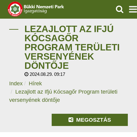
KERESÉ
IGAZGATÓSÁG
LEZAJLOTT AZ IFJÚ
KÓCSAGŐR
TERMÉSZETVÉDELEM
PROGRAM TERÜLETI
VERSENYÉNEK
VÍZVÉDELEM
DÖNTŐJE
ÖKOTURIZMUS
2024.08.29. 09:17
Index
Hírek
OKTATÁS
Lezajlott az Ifjú Kócsagőr Program területi
versenyének döntője
GEOPARKOK
KAPCSOLAT
MEGOSZTÁS