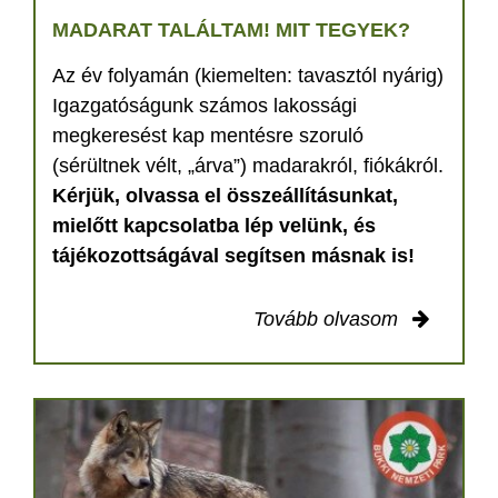
MADARAT TALÁLTAM! MIT TEGYEK?
Az év folyamán (kiemelten: tavasztól nyárig)
Igazgatóságunk számos lakossági
megkeresést kap mentésre szoruló
(sérültnek vélt, „árva”) madarakról, fiókákról.
Kérjük, olvassa el összeállításunkat,
mielőtt kapcsolatba lép velünk, és
tájékozottságával segítsen másnak is!
Tovább olvasom