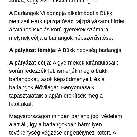
Anna-, vagy Szent István-barlangba.
A Barlangok Világnapja alkalmából a Bükki
Nemzeti Park Igazgatóság rajzpályázatot hirdet
általános iskolás korú gyerekek számára,
melynek célja a barlangok népszerűsítése.
A pályázat témája
: A Bükk hegység barlangjai
A pályázat célja
: A gyermekek kirándulásaik
során fedezzék fel, ismerjék meg a bükki
barlangokat, azok képződményeit, és a
barlangok élővilágát. Benyomásaik,
tapasztalataik alapján örökítsék meg a
látottakat.
Magyarországon minden barlang jogi védelem
alatt áll, így a barlangokban bármilyen
tevékenység végzése engedélyhez kötött. A