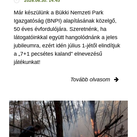
2026.06.30. 14:45
Már készülünk a Bükki Nemzeti Park
Igazgatóság (BNPI) alapításának közelgő,
50 éves évfordulójára. Szeretnénk, ha
látogatóinkkal együtt hangolódnánk a jeles
jubileumra, ezért idén július 1-jétől elindítjuk
a „7+1 pecsétes kaland” elnevezésű
játékunkat!
Tovább olvasom