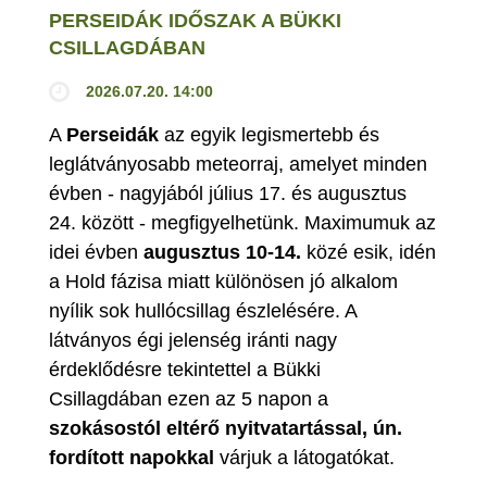
PERSEIDÁK IDŐSZAK A BÜKKI
CSILLAGDÁBAN
2026.07.20. 14:00
A
Perseidák
az egyik legismertebb és
leglátványosabb meteorraj, amelyet minden
évben - nagyjából július 17. és augusztus
24. között - megfigyelhetünk. Maximumuk az
idei évben
augusztus 10-14.
közé esik, idén
a Hold fázisa miatt különösen jó alkalom
nyílik sok hullócsillag észlelésére. A
látványos égi jelenség iránti nagy
érdeklődésre tekintettel a Bükki
Csillagdában ezen az 5 napon a
szokásostól eltérő nyitvatartással, ún.
fordított napokkal
várjuk a látogatókat.