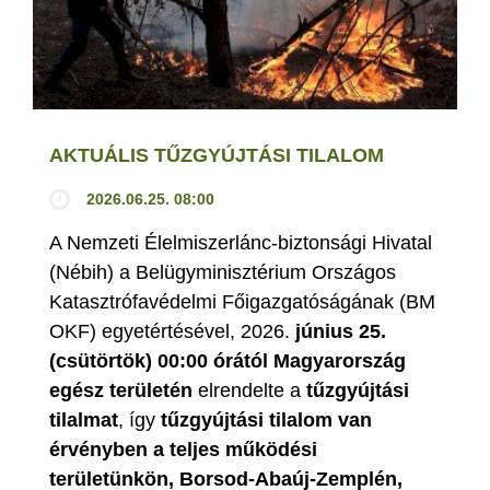
AKTUÁLIS TŰZGYÚJTÁSI TILALOM
2026.06.25. 08:00
A Nemzeti Élelmiszerlánc-biztonsági Hivatal
(Nébih) a Belügyminisztérium Országos
Katasztrófavédelmi Főigazgatóságának (BM
OKF) egyetértésével, 2026.
június 25.
(csütörtök) 00:00 órától Magyarország
egész területén
elrendelte a
tűzgyújtási
tilalmat
, így
tűzgyújtási tilalom van
érvényben
a teljes működési
területünkön, Borsod-Abaúj-Zemplén,