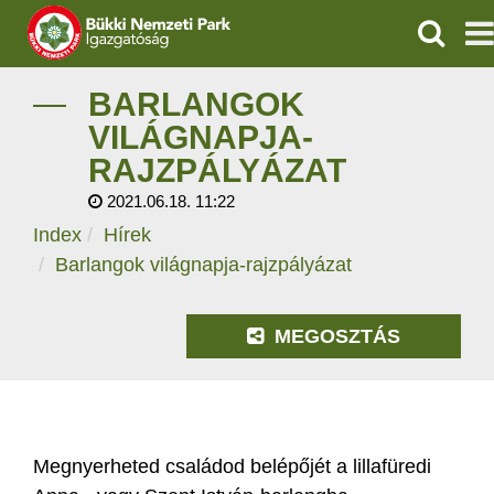
KERESÉ
IGAZGATÓSÁG
BARLANGOK
VILÁGNAPJA-
TERMÉSZETVÉDELEM
RAJZPÁLYÁZAT
2021.06.18. 11:22
VÍZVÉDELEM
Index
Hírek
ÖKOTURIZMUS
Barlangok világnapja-rajzpályázat
OKTATÁS
MEGOSZTÁS
GEOPARKOK
KAPCSOLAT
Megnyerheted családod belépőjét a lillafüredi