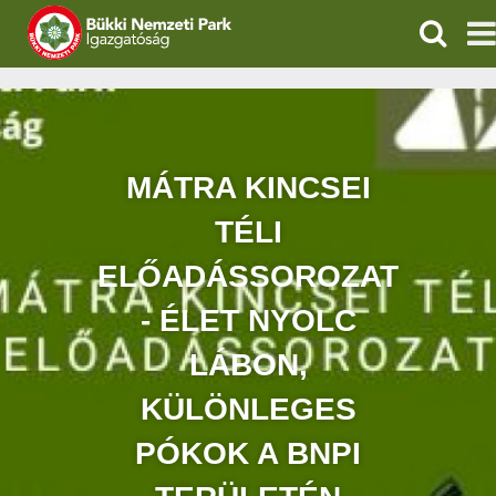
KERESÉ
IGAZGATÓSÁG
TERMÉSZETVÉDELEM
MÁTRA KINCSEI
VÍZVÉDELEM
TÉLI
ÖKOTURIZMUS
ELŐADÁSSOROZAT
- ÉLET NYOLC
OKTATÁS
LÁBON,
GEOPARKOK
KÜLÖNLEGES
KAPCSOLAT
PÓKOK A BNPI