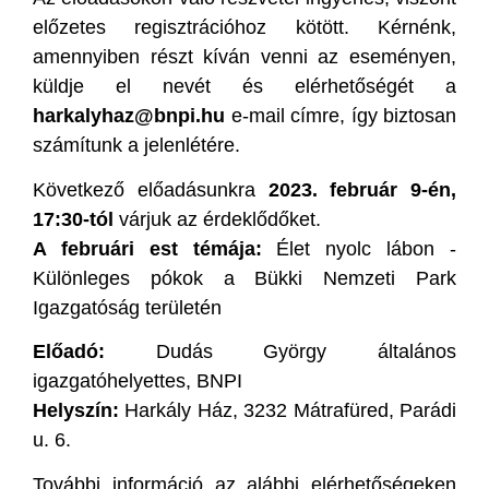
előzetes regisztrációhoz kötött. Kérnénk,
amennyiben részt kíván venni az eseményen,
küldje el nevét és elérhetőségét a
harkalyhaz@bnpi.hu
e-mail címre, így biztosan
számítunk a jelenlétére.
Következő előadásunkra
2023. február 9-én,
17:30-tól
várjuk az érdeklődőket.
A februári est témája:
Élet nyolc lábon -
Különleges pókok a Bükki Nemzeti Park
Igazgatóság területén
Előadó:
Dudás György általános
igazgatóhelyettes, BNPI
Helyszín:
Harkály Ház, 3232 Mátrafüred, Parádi
u. 6.
További információ az alábbi elérhetőségeken