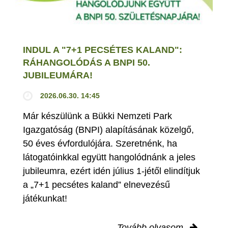
INDUL A "7+1 PECSÉTES KALAND":
RÁHANGOLÓDÁS A BNPI 50.
JUBILEUMÁRA!
2026.06.30. 14:45
Már készülünk a Bükki Nemzeti Park
Igazgatóság (BNPI) alapításának közelgő,
50 éves évfordulójára. Szeretnénk, ha
látogatóinkkal együtt hangolódnánk a jeles
jubileumra, ezért idén július 1-jétől elindítjuk
a „7+1 pecsétes kaland” elnevezésű
játékunkat!
Tovább olvasom