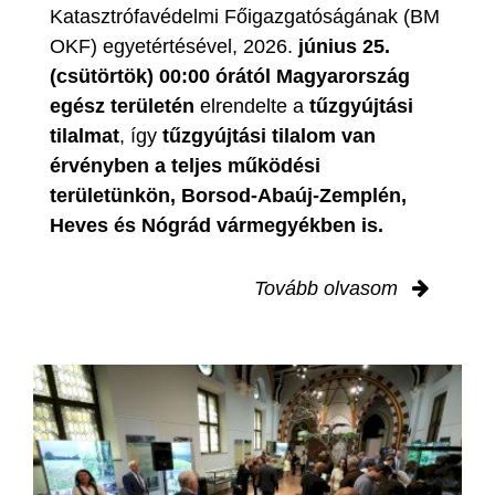
Katasztrófavédelmi Főigazgatóságának (BM
OKF) egyetértésével, 2026.
június 25.
(csütörtök) 00:00 órától Magyarország
egész területén
elrendelte a
tűzgyújtási
tilalmat
, így
tűzgyújtási tilalom van
érvényben
a teljes működési
területünkön, Borsod-Abaúj-Zemplén,
Heves és Nógrád vármegyékben is.
Tovább olvasom