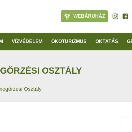
WEBÁRUHÁZ
M
VÍZVÉDELEM
ÖKOTURIZMUS
OKTATÁS
G
GŐRZÉSI OSZTÁLY
egőrzési Osztály