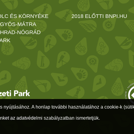
OLC ÉS KÖRNYÉKE
2018 ELŐTTI BNPI.HU
GYÖS-MÁTRA
HRAD-NÓGRÁD
ARK
s nyújtásához. A honlap további használatához a cookie-k (sütik)
1
-
Impresszum
nket az adatvédelmi szabályzatban ismertetjük.