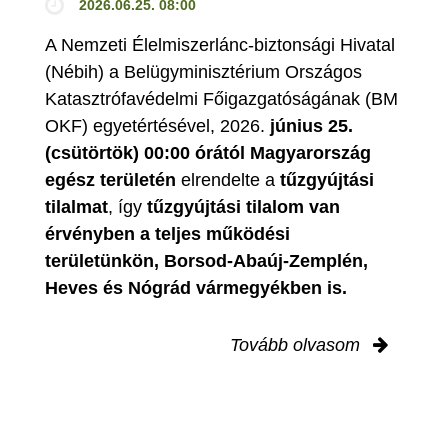
2026.06.25. 08:00
A Nemzeti Élelmiszerlánc-biztonsági Hivatal
(Nébih) a Belügyminisztérium Országos
Katasztrófavédelmi Főigazgatóságának (BM
OKF) egyetértésével, 2026.
június 25.
(csütörtök) 00:00 órától Magyarország
egész területén
elrendelte a
tűzgyújtási
tilalmat
, így
tűzgyújtási tilalom van
érvényben
a teljes működési
területünkön, Borsod-Abaúj-Zemplén,
Heves és Nógrád vármegyékben is.
Tovább olvasom