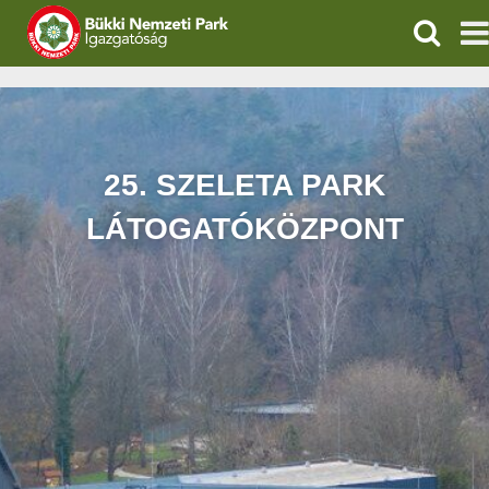
KERESÉ
IGAZGATÓSÁG
TERMÉSZETVÉDELEM
25. SZELETA PARK
VÍZVÉDELEM
LÁTOGATÓKÖZPONT
ÖKOTURIZMUS
OKTATÁS
GEOPARKOK
KAPCSOLAT