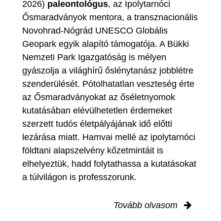
2026)
paleontológus
, az Ipolytarnóci
Ősmaradványok mentora, a transznacionális
Novohrad-Nógrád UNESCO Globális
Geopark egyik alapító támogatója. A Bükki
Nemzeti Park Igazgatóság is mélyen
gyászolja a világhírű őslénytanász jobblétre
szenderülését. Pótolhatatlan veszteség érte
az Ősmaradványokat az őséletnyomok
kutatásában elévülhetetlen érdemeket
szerzett tudós életpályájának idő előtti
lezárása miatt. Hamvai mellé az ipolytarnóci
földtani alapszelvény kőzetmintáit is
elhelyeztük, hadd folytathassa a kutatásokat
a túlvilágon is professzorunk.
Tovább olvasom