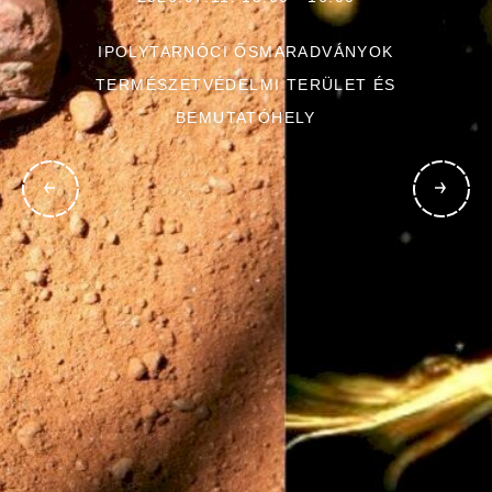
IPOLYTARNÓCI ŐSMARADVÁNYOK
TERMÉSZETVÉDELMI TERÜLET ÉS
BEMUTATÓHELY