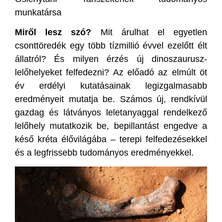
munkatársa
Miről lesz szó?
Mit árulhat el egyetlen
csonttöredék egy több tízmillió évvel ezelőtt élt
állatról? És milyen érzés új dinoszaurusz-
lelőhelyeket felfedezni? Az előadó az elmúlt öt
év erdélyi kutatásainak legizgalmasabb
eredményeit mutatja be. Számos új, rendkívül
gazdag és látványos leletanyaggal rendelkező
lelőhely mutatkozik be, bepillantást engedve a
késő kréta élővilágába – terepi felfedezésekkel
és a legfrissebb tudományos eredményekkel.