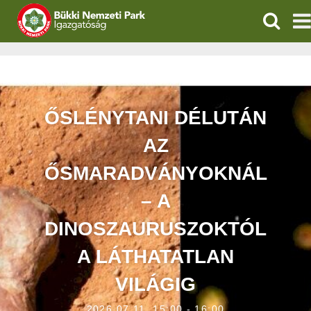
KERESÉ
IGAZGATÓSÁG
TERMÉSZETVÉDELEM
ŐSLÉNYTANI DÉLUTÁN
VÍZVÉDELEM
AZ
ÖKOTURIZMUS
ŐSMARADVÁNYOKNÁL
– A
OKTATÁS
DINOSZAURUSZOKTÓL
GEOPARKOK
A LÁTHATATLAN
KAPCSOLAT
VILÁGIG
2026.07.11. 15:00 - 16:00