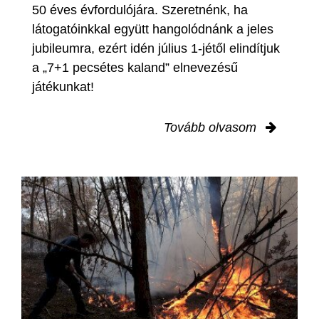
50 éves évfordulójára. Szeretnénk, ha
látogatóinkkal együtt hangolódnánk a jeles
jubileumra, ezért idén július 1-jétől elindítjuk
a „7+1 pecsétes kaland” elnevezésű
játékunkat!
Tovább olvasom