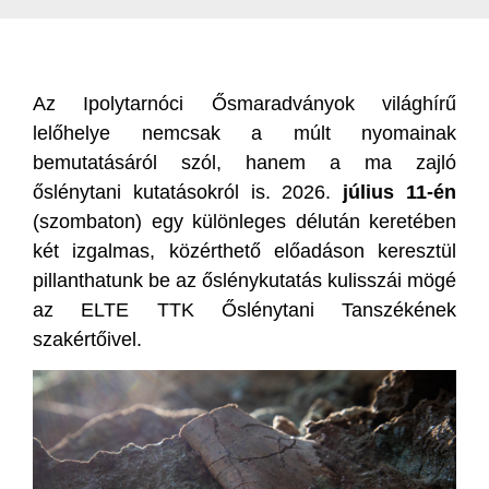
Az Ipolytarnóci Ősmaradványok világhírű
lelőhelye nemcsak a múlt nyomainak
bemutatásáról szól, hanem a ma zajló
őslénytani kutatásokról is. 2026.
július 11-én
(szombaton) egy különleges délután keretében
két izgalmas, közérthető előadáson keresztül
pillanthatunk be az őslénykutatás kulisszái mögé
az ELTE TTK Őslénytani Tanszékének
szakértőivel.