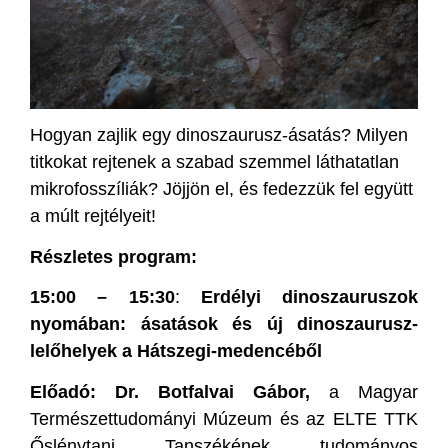
Hogyan zajlik egy dinoszaurusz-ásatás? Milyen
titkokat rejtenek a szabad szemmel láthatatlan
mikrofosszíliák? Jöjjön el, és fedezzük fel együtt
a múlt rejtélyeit!
Részletes program:
15:00 – 15:30
:
Erdélyi dinoszauruszok
nyomában: ásatások és új dinoszaurusz-
lelőhelyek a Hátszegi-medencéből
Előadó: Dr. Botfalvai Gábor,
a Magyar
Természettudományi Múzeum és az ELTE TTK
Őslénytani Tanszékének tudományos