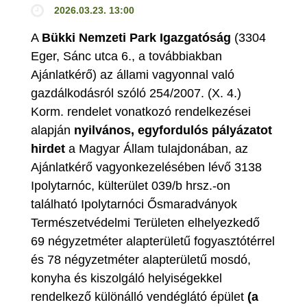
2026.03.23. 13:00
A
Bükki Nemzeti Park Igazgatóság
(3304
Eger, Sánc utca 6., a továbbiakban
Ajánlatkérő) az állami vagyonnal való
gazdálkodásról szóló 254/2007. (X. 4.)
Korm. rendelet vonatkozó rendelkezései
alapján
nyilvános, egyfordulós pályázatot
hirdet
a Magyar Állam tulajdonában, az
Ajánlatkérő vagyonkezelésében lévő 3138
Ipolytarnóc, külterület 039/b hrsz.-on
található Ipolytarnóci Ősmaradványok
Természetvédelmi Területen elhelyezkedő
69 négyzetméter alapterületű fogyasztótérrel
és 78 négyzetméter alapterületű mosdó,
konyha és kiszolgáló helyiségekkel
rendelkező különálló vendéglátó épület
(a