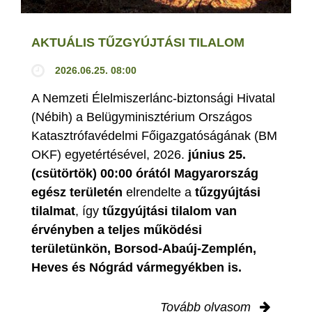
AKTUÁLIS TŰZGYÚJTÁSI TILALOM
2026.06.25. 08:00
A Nemzeti Élelmiszerlánc-biztonsági Hivatal
(Nébih) a Belügyminisztérium Országos
Katasztrófavédelmi Főigazgatóságának (BM
OKF) egyetértésével, 2026.
június 25.
(csütörtök) 00:00 órától Magyarország
egész területén
elrendelte a
tűzgyújtási
tilalmat
, így
tűzgyújtási tilalom van
érvényben
a teljes működési
területünkön, Borsod-Abaúj-Zemplén,
Heves és Nógrád vármegyékben is.
Tovább olvasom