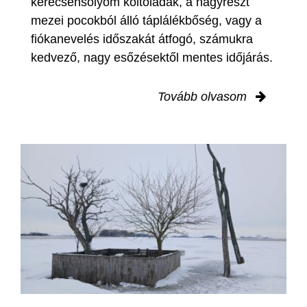
kerecsensólyom költőládák, a nagyrészt
mezei pocokból álló táplálékbőség, vagy a
fiókanevelés időszakát átfogó, számukra
kedvező, nagy esőzésektől mentes időjárás.
Tovább olvasom