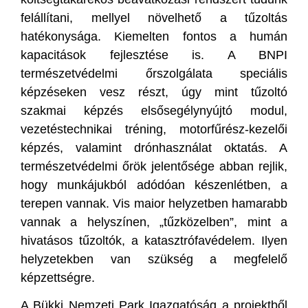
felállítani, mellyel növelhető a tűzoltás
hatékonysága. Kiemelten fontos a humán
kapacitások fejlesztése is. A BNPI
természetvédelmi őrszolgálata speciális
képzéseken vesz részt, úgy mint tűzoltó
szakmai képzés elsősegélynyújtó modul,
vezetéstechnikai tréning, motorfűrész-kezelői
képzés, valamint drónhasználat oktatás. A
természetvédelmi őrök jelentősége abban rejlik,
hogy munkájukból adódóan készenlétben, a
terepen vannak. Vis maior helyzetben hamarabb
vannak a helyszínen, „tűzközelben”, mint a
hivatásos tűzoltók, a katasztrófavédelem. Ilyen
helyzetekben van szükség a megfelelő
képzettségre.
A Bükki Nemzeti Park Igazgatóság a projektből