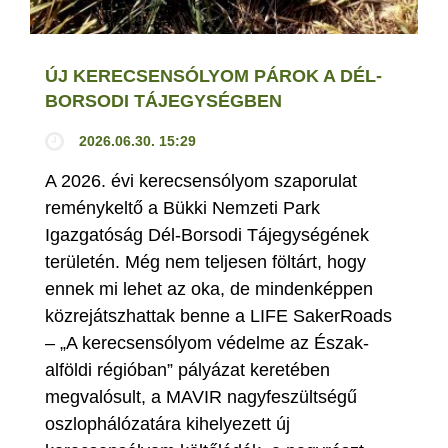
ÚJ KERECSENSÓLYOM PÁROK A DÉL-
BORSODI TÁJEGYSÉGBEN
2026.06.30. 15:29
A 2026. évi kerecsensólyom szaporulat
reménykeltő a Bükki Nemzeti Park
Igazgatóság Dél-Borsodi Tájegységének
területén. Még nem teljesen föltárt, hogy
ennek mi lehet az oka, de mindenképpen
közrejátszhattak benne a LIFE SakerRoads
– „A kerecsensólyom védelme az Észak-
alföldi régióban” pályázat keretében
megvalósult, a MAVIR nagyfeszültségű
oszlophálózatára kihelyezett új