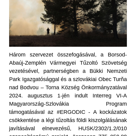
Három szervezet összefogásával, a Borsod-
Abaúj-Zemplén Vármegyei Tűzoltó Szövetség
vezetésével, partnerségben a Bükki Nemzeti
Park Igazgatósággal és a szlovákiai Obec Turňa
nad Bodvou – Torna Község Önkormányzatával
2024. augusztus 1-jén indult Interreg VI-A
Magyarország-Szlovákia Program
támogatásával az #ERGODIC - A kockázatok
csökkentése a légi tűzoltás földi kiszolgálásának
javításával elnevezésű, HUSK/2302/1.2/010