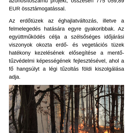
azonosítószámú projekt, összesen 775 059,89
EUR össztámogatással.
Az erdőtüzek az éghajlatváltozás, illetve a
felmelegedés hatására egyre gyakoribbak. Az
együttműködés célja a szélsőséges időjárási
viszonyok okozta erdő- és vegetációs tüzek
hatékony kezelésének elősegítése a mentő-
tűzvédelmi képességének fejlesztésével, ahol a
fő hangsúlyt a légi tűzoltás földi kiszolgálása
adja.