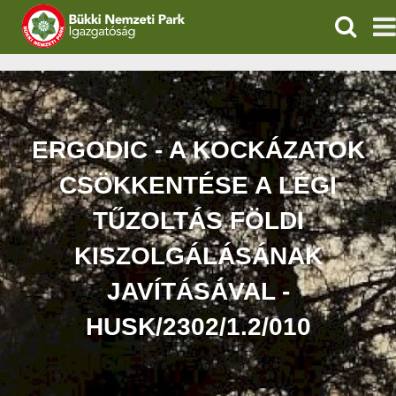
KERESÉ
IGAZGATÓSÁG
TERMÉSZETVÉDELEM
ERGODIC - A KOCKÁZATOK
VÍZVÉDELEM
CSÖKKENTÉSE A LÉGI
ÖKOTURIZMUS
TŰZOLTÁS FÖLDI
KISZOLGÁLÁSÁNAK
OKTATÁS
JAVÍTÁSÁVAL -
GEOPARKOK
HUSK/2302/1.2/010
KAPCSOLAT