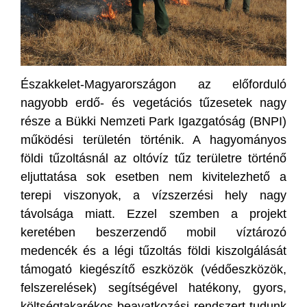
Északkelet-Magyarországon az előforduló
nagyobb erdő- és vegetációs tűzesetek nagy
része a Bükki Nemzeti Park Igazgatóság (BNPI)
működési területén történik. A hagyományos
földi tűzoltásnál az oltóvíz tűz területre történő
eljuttatása sok esetben nem kivitelezhető a
terepi viszonyok, a vízszerzési hely nagy
távolsága miatt. Ezzel szemben a projekt
keretében beszerzendő mobil víztározó
medencék és a légi tűzoltás földi kiszolgálását
támogató kiegészítő eszközök (védőeszközök,
felszerelések) segítségével hatékony, gyors,
költségtakarékos beavatkozási rendszert tudunk