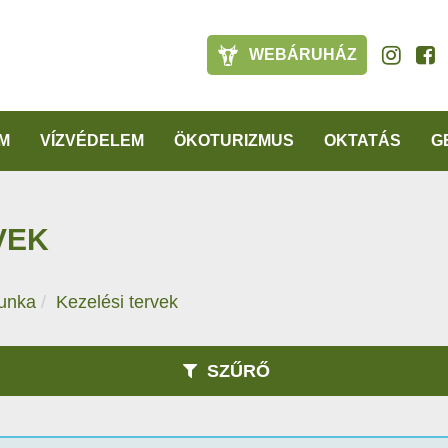
WEBÁRUHÁZ
M
VÍZVÉDELEM
ÖKOTURIZMUS
OKTATÁS
G
VEK
unka
Kezelési tervek
SZŰRŐ