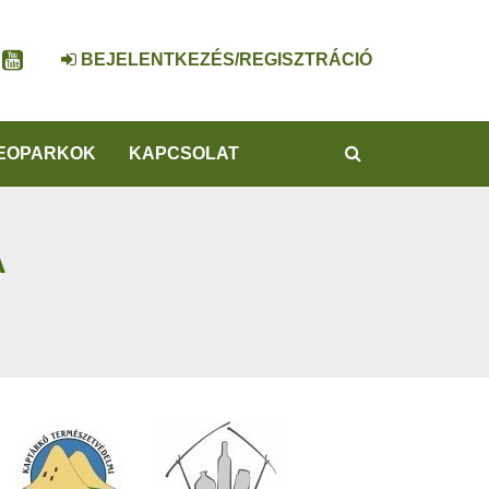
BEJELENTKEZÉS/REGISZTRÁCIÓ
KERESÉS
EOPARKOK
KAPCSOLAT
A