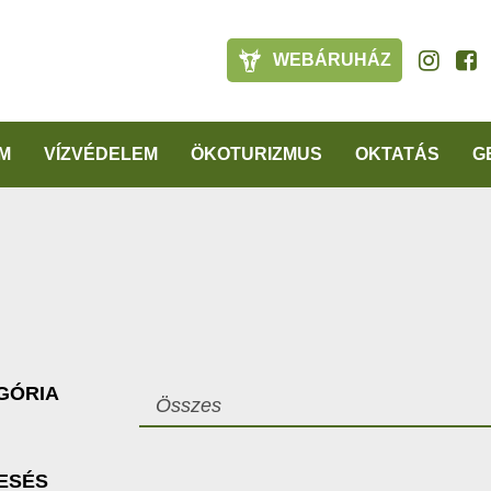
WEBÁRUHÁZ
M
VÍZVÉDELEM
ÖKOTURIZMUS
OKTATÁS
G
GÓRIA
Összes
ESÉS