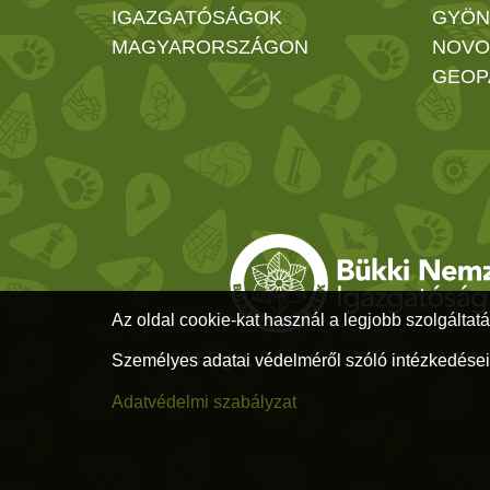
IGAZGATÓSÁGOK
GYÖN
MAGYARORSZÁGON
NOVO
GEOP
Az oldal cookie-kat használ a legjobb szolgáltatá
Cím: 3304 Eger, Sánc u. 6. Tel: 36/411-58
Személyes adatai védelméről szóló intézkedései
Adatvédelmi szabályzat