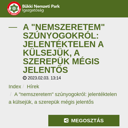
IGAZGATÓSÁG
A "NEMSZERETEM"
SZÚNYOGOKRÓL:
TERMÉSZETVÉDELEM
JELENTÉKTELEN A
KÜLSEJÜK, A
VÍZVÉDELEM
SZEREPÜK MÉGIS
ÖKOTURIZMUS
JELENTŐS
2023.02.03. 13:14
OKTATÁS
Index
Hírek
A "nemszeretem" szúnyogokról: jelentéktelen
GEOPARKOK
a külsejük, a szerepük mégis jelentős
KAPCSOLAT
MEGOSZTÁS