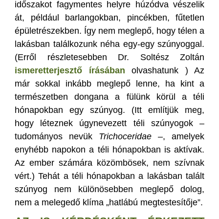
időszakot fagymentes helyre húzódva vészelik
át, például barlangokban, pincékben, fűtetlen
épületrészekben. Így nem meglepő, hogy télen a
lakásban találkozunk néha egy-egy szúnyoggal.
(Erről részletesebben Dr. Soltész Zoltán
ismeretterjesztő írásában
olvashatunk ) Az
már sokkal inkább meglepő lenne, ha kint a
természetben dongana a fülünk körül a téli
hónapokban egy szúnyog. (Itt említjük meg,
hogy léteznek úgynevezett téli szúnyogok –
tudományos nevük
Trichoceridae
–, amelyek
enyhébb napokon a téli hónapokban is aktívak.
Az ember számára közömbösek, nem szívnak
vért.) Tehát a téli hónapokban a lakásban talált
szúnyog nem különösebben meglepő dolog,
nem a melegedő klíma „hatlábú megtestesítője”.