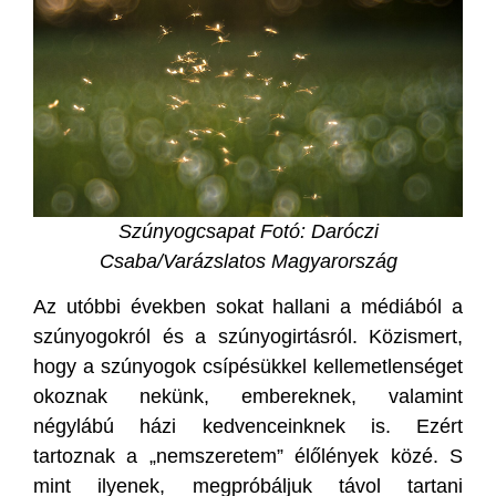
Szúnyogcsapat Fotó: Daróczi
Csaba/Varázslatos Magyarország
Az utóbbi években sokat hallani a médiából a
szúnyogokról és a szúnyogirtásról. Közismert,
hogy a szúnyogok csípésükkel kellemetlenséget
okoznak nekünk, embereknek, valamint
négylábú házi kedvenceinknek is. Ezért
tartoznak a „nemszeretem” élőlények közé. S
mint ilyenek, megpróbáljuk távol tartani