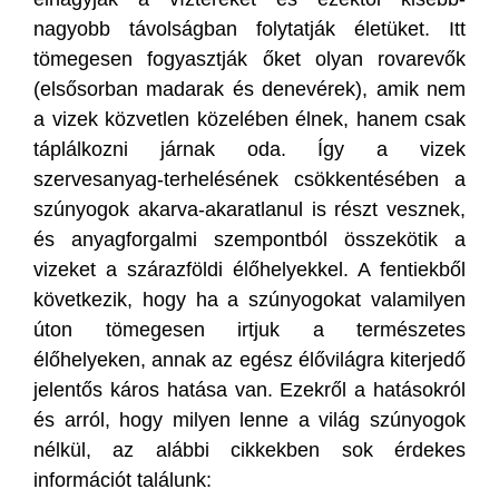
nagyobb távolságban folytatják életüket. Itt
tömegesen fogyasztják őket olyan rovarevők
(elsősorban madarak és denevérek), amik nem
a vizek közvetlen közelében élnek, hanem csak
táplálkozni járnak oda. Így a vizek
szervesanyag-terhelésének csökkentésében a
szúnyogok akarva-akaratlanul is részt vesznek,
és anyagforgalmi szempontból összekötik a
vizeket a szárazföldi élőhelyekkel. A fentiekből
következik, hogy ha a szúnyogokat valamilyen
úton tömegesen irtjuk a természetes
élőhelyeken, annak az egész élővilágra kiterjedő
jelentős káros hatása van. Ezekről a hatásokról
és arról, hogy milyen lenne a világ szúnyogok
nélkül, az alábbi cikkekben sok érdekes
információt találunk: