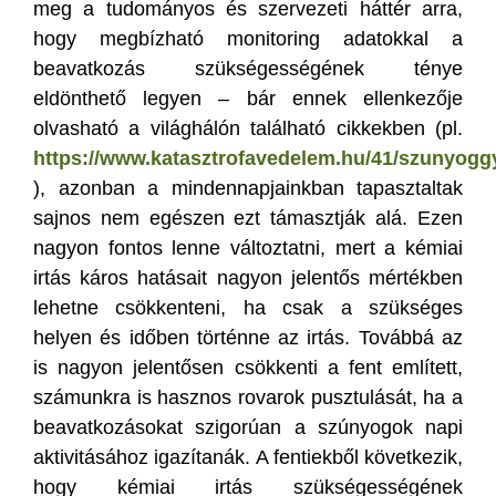
meg a tudományos és szervezeti háttér arra,
hogy megbízható monitoring adatokkal a
beavatkozás szükségességének ténye
eldönthető legyen – bár ennek ellenkezője
olvasható a világhálón található cikkekben (pl.
https://www.katasztrofavedelem.hu/41/szunyoggye
), azonban a mindennapjainkban tapasztaltak
sajnos nem egészen ezt támasztják alá. Ezen
nagyon fontos lenne változtatni, mert a kémiai
irtás káros hatásait nagyon jelentős mértékben
lehetne csökkenteni, ha csak a szükséges
helyen és időben történne az irtás. Továbbá az
is nagyon jelentősen csökkenti a fent említett,
számunkra is hasznos rovarok pusztulását, ha a
beavatkozásokat szigorúan a szúnyogok napi
aktivitásához igazítanák. A fentiekből következik,
hogy kémiai irtás szükségességének