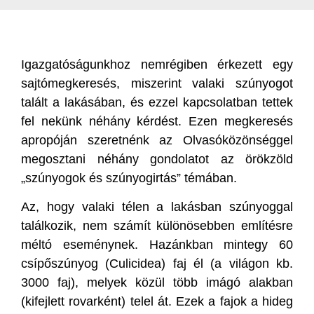
Igazgatóságunkhoz nemrégiben érkezett egy
sajtómegkeresés, miszerint valaki szúnyogot
talált a lakásában, és ezzel kapcsolatban tettek
fel nekünk néhány kérdést. Ezen megkeresés
apropóján szeretnénk az Olvasóközönséggel
megosztani néhány gondolatot az örökzöld
„szúnyogok és szúnyogirtás” témában.
Az, hogy valaki télen a lakásban szúnyoggal
találkozik, nem számít különösebben említésre
méltó eseménynek. Hazánkban mintegy 60
csípőszúnyog (Culicidea) faj él (a világon kb.
3000 faj), melyek közül több imágó alakban
(kifejlett rovarként) telel át. Ezek a fajok a hideg