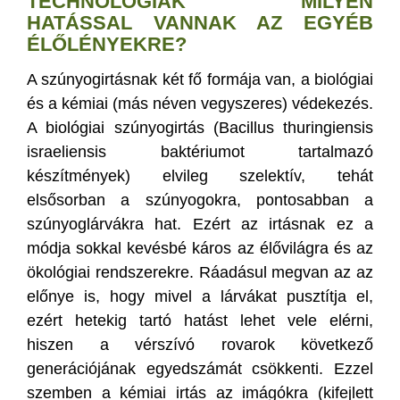
TECHNOLÓGIÁK MILYEN
HATÁSSAL VANNAK AZ EGYÉB
ÉLŐLÉNYEKRE?
A szúnyogirtásnak két fő formája van, a biológiai
és a kémiai (más néven vegyszeres) védekezés.
A biológiai szúnyogirtás (Bacillus thuringiensis
israeliensis baktériumot tartalmazó
készítmények) elvileg szelektív, tehát
elsősorban a szúnyogokra, pontosabban a
szúnyoglárvákra hat. Ezért az irtásnak ez a
módja sokkal kevésbé káros az élővilágra és az
ökológiai rendszerekre. Ráadásul megvan az az
előnye is, hogy mivel a lárvákat pusztítja el,
ezért hetekig tartó hatást lehet vele elérni,
hiszen a vérszívó rovarok következő
generációjának egyedszámát csökkenti. Ezzel
szemben a kémiai irtás az imágókra (kifejlett