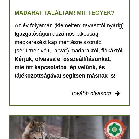
MADARAT TALÁLTAM! MIT TEGYEK?
Az év folyamán (kiemelten: tavasztól nyárig)
Igazgatóságunk számos lakossági
megkeresést kap mentésre szoruló
(sérültnek vélt, „árva”) madarakról, fiókákról.
Kérjük, olvassa el összeállításunkat,
mielőtt kapcsolatba lép velünk, és
tájékozottságával segítsen másnak is!
Tovább olvasom