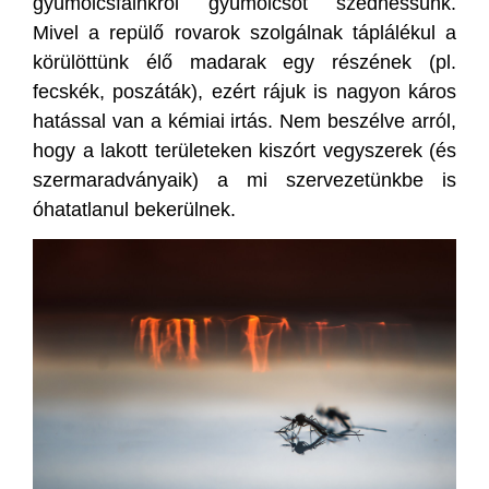
gyümölcsfáinkról gyümölcsöt szedhessünk.
Mivel a repülő rovarok szolgálnak táplálékul a
körülöttünk élő madarak egy részének (pl.
fecskék, poszáták), ezért rájuk is nagyon káros
hatással van a kémiai irtás. Nem beszélve arról,
hogy a lakott területeken kiszórt vegyszerek (és
szermaradványaik) a mi szervezetünkbe is
óhatatlanul bekerülnek.