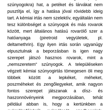
szúnyogokra) hat, a petéket és lárvákat nem
pusztítja el, így a hatása jóval rövidebb ideig
tart. A kémiai irtás nem szelektív, egyáltalán nem
tesz különbséget a szúnyogok és más rovarok
között, mert általános hatású rovarölő szer a
hatóanyaga (piretroid vegyületek, pl.
deltamethrin). Egy ilyen irtás során ugyanúgy
elpusztulnak a beporzásban is igen nagy
szerepet játszó hasznos rovarok, mint a
„nemszeretem” szúnyogok. A településeken
végzett kémiai szúnyogirtás tömegesen öli meg
többek között a lepkéket, méheket,
poszméheket és zengőlegyeket, amik nagyon
fontos szerepet játszanak a dísz- és
haszonnövényeink megporzásában, tehát
például abban is, hogy a kertünkben a