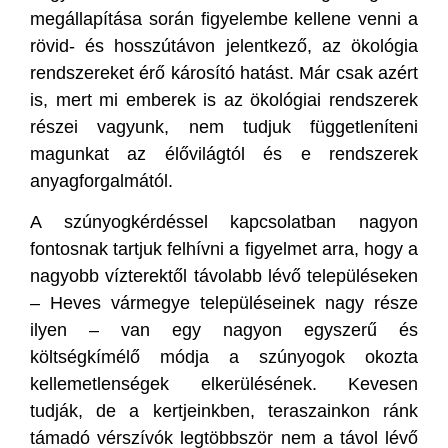
megállapítása során figyelembe kellene venni a
rövid- és hosszútávon jelentkező, az ökológia
rendszereket érő károsító hatást. Már csak azért
is, mert mi emberek is az ökológiai rendszerek
részei vagyunk, nem tudjuk függetleníteni
magunkat az élővilágtól és e rendszerek
anyagforgalmától.
A szúnyogkérdéssel kapcsolatban nagyon
fontosnak tartjuk felhívni a figyelmet arra, hogy a
nagyobb vízterektől távolabb lévő településeken
– Heves vármegye településeinek nagy része
ilyen – van egy nagyon egyszerű és
költségkímélő módja a szúnyogok okozta
kellemetlenségek elkerülésének. Kevesen
tudják, de a kertjeinkben, teraszainkon ránk
támadó vérszívók legtöbbször nem a távol lévő