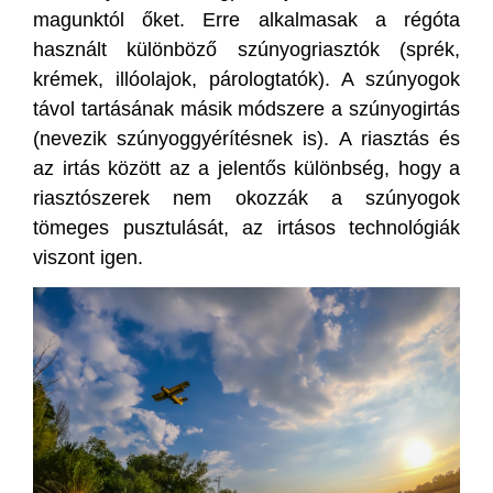
magunktól őket. Erre alkalmasak a régóta
használt különböző szúnyogriasztók (sprék,
krémek, illóolajok, párologtatók). A szúnyogok
távol tartásának másik módszere a szúnyogirtás
(nevezik szúnyoggyérítésnek is). A riasztás és
az irtás között az a jelentős különbség, hogy a
riasztószerek nem okozzák a szúnyogok
tömeges pusztulását, az irtásos technológiák
viszont igen.