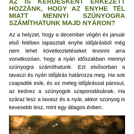
AZ IS KÉRDÉSKÉNT ÉRKEZETT
HOZZÁNK, HOGY AZ ENYHE TÉL
MIATT MENNYI SZÚNYOGRA
SZÁMÍTHATUNK MAJD NYÁRON?
Az a helyzet, hogy a december végén és január
első felében tapasztalt enyhe időjárásból még
nem lehet következtetéseket levonni arra
vonatkozóan, hogy a nyári időszakban mennyi
szúnyogra számíthatunk. Ezt elsősorban a
tavaszi és nyári időjárás határozza meg. Ha sok
csapadék esik, és ez meleg időjárással párosul,
az kedvez a szúnyogok szaporodásának. Ha
száraz lesz a tavasz és a nyár, akkor szúnyog is
kevesebb lesz, mint egy átlagos évben.