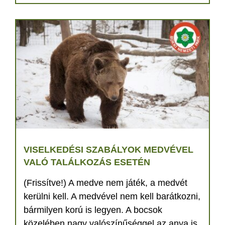
VISELKEDÉSI SZABÁLYOK MEDVÉVEL
VALÓ TALÁLKOZÁS ESETÉN
(Frissítve!) A medve nem játék, a medvét
kerülni kell. A medvével nem kell barátkozni,
bármilyen korú is legyen. A bocsok
közelében nagy valószínűséggel az anya is