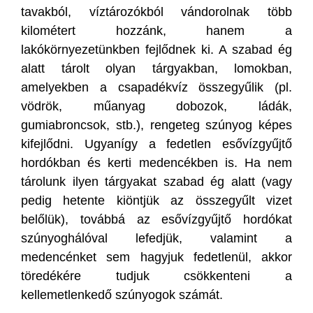
tavakból, víztározókból vándorolnak több
kilométert hozzánk, hanem a
lakókörnyezetünkben fejlődnek ki. A szabad ég
alatt tárolt olyan tárgyakban, lomokban,
amelyekben a csapadékvíz összegyűlik (pl.
vödrök, műanyag dobozok, ládák,
gumiabroncsok, stb.), rengeteg szúnyog képes
kifejlődni. Ugyanígy a fedetlen esővízgyűjtő
hordókban és kerti medencékben is. Ha nem
tárolunk ilyen tárgyakat szabad ég alatt (vagy
pedig hetente kiöntjük az összegyűlt vizet
belőlük), továbbá az esővízgyűjtő hordókat
szúnyoghálóval lefedjük, valamint a
medencénket sem hagyjuk fedetlenül, akkor
töredékére tudjuk csökkenteni a
kellemetlenkedő szúnyogok számát.