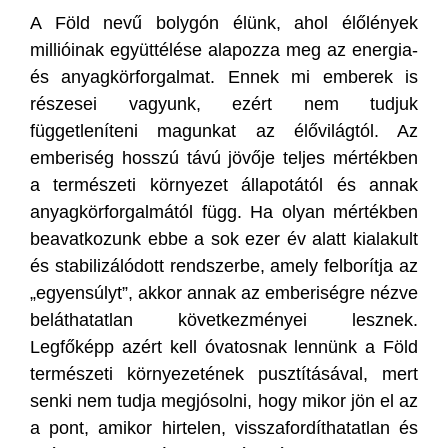
A Föld nevű bolygón élünk, ahol élőlények
millióinak együttélése alapozza meg az energia-
és anyagkörforgalmat. Ennek mi emberek is
részesei vagyunk, ezért nem tudjuk
függetleníteni magunkat az élővilágtól. Az
emberiség hosszú távú jövője teljes mértékben
a természeti környezet állapotától és annak
anyagkörforgalmától függ. Ha olyan mértékben
beavatkozunk ebbe a sok ezer év alatt kialakult
és stabilizálódott rendszerbe, amely felborítja az
„egyensúlyt”, akkor annak az emberiségre nézve
beláthatatlan következményei lesznek.
Legfőképp azért kell óvatosnak lennünk a Föld
természeti környezetének pusztításával, mert
senki nem tudja megjósolni, hogy mikor jön el az
a pont, amikor hirtelen, visszafordíthatatlan és