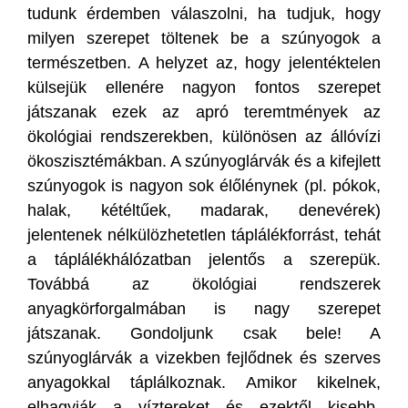
tudunk érdemben válaszolni, ha tudjuk, hogy
milyen szerepet töltenek be a szúnyogok a
természetben. A helyzet az, hogy jelentéktelen
külsejük ellenére nagyon fontos szerepet
játszanak ezek az apró teremtmények az
ökológiai rendszerekben, különösen az állóvízi
ökoszisztémákban. A szúnyoglárvák és a kifejlett
szúnyogok is nagyon sok élőlénynek (pl. pókok,
halak, kétéltűek, madarak, denevérek)
jelentenek nélkülözhetetlen táplálékforrást, tehát
a táplálékhálózatban jelentős a szerepük.
Továbbá az ökológiai rendszerek
anyagkörforgalmában is nagy szerepet
játszanak. Gondoljunk csak bele! A
szúnyoglárvák a vizekben fejlődnek és szerves
anyagokkal táplálkoznak. Amikor kikelnek,
elhagyják a víztereket és ezektől kisebb-