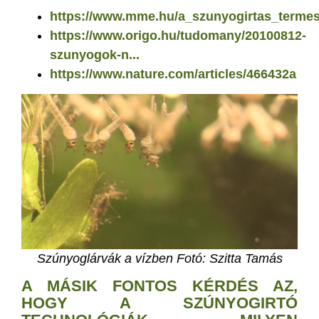
https://www.mme.hu/a_szunyogirtas_termesz
https://www.origo.hu/tudomany/20100812-
szunyogok-n...
https://www.nature.com/articles/466432a
Szúnyoglárvák a vízben Fotó: Szitta Tamás
A MÁSIK FONTOS KÉRDÉS AZ,
HOGY A SZÚNYOGIRTÓ