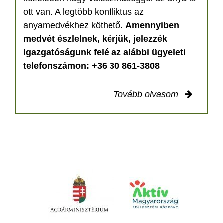
ott van. A legtöbb konfliktus az
anyamedvékhez köthető.
Amennyiben
medvét észlelnek, kérjük, jelezzék
Igazgatóságunk felé az alábbi ügyeleti
telefonszámon: +36 30 861-3808
Tovább olvasom