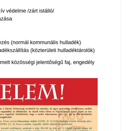
v védelme /zárt istálló/
azása
yezés (normál kommunális hulladék)
dékszállítás (közterületi hulladéktárolók)
melt közösségi jelentőségű faj, engedély