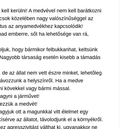
kell kerülni! A medvével nem kell barátkozni
bocsok közelében nagy valószínűséggel az
liktus az anyamedvékhez kapcsolódik!
ad emberre, sőt ha lehetősége van rá,
ljuk, hogy bármikor felbukkanhat, keltsünk
). Nagyobb társaság esetén kisebb a támadás
de az állat nem vett észre minket, lehetőleg
 távozzunk a helyszínről. Ha a medve
ni kövekkel vagy bármi mással.
hagyni a járművet!
pezzük a medvét!
gyjuk ott a magunkkal vitt élelmet egy
ísérve az állatot, távolodjunk el a környékről.
 agresszivitást válthat ki, ugyanakkor ne