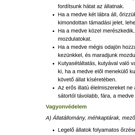
fordítsunk hátat az állatnak.
Ha a medve két lábra áll, őriz
kimondottan támadási jelet, lehe
Ha a medve közel merészkedik, 
mozdulatokat.
Ha a medve mégis odajön hozzánk
kezünkkel, és maradjunk mozdul
Kutyasétáltatás, kutyával való v
ki, ha a medve elől menekülő ku
követő állat kíséretében.
Az erős illatú élelmiszereket ne
sátortól távolabb, fára, a medve 
Vagyonvédelem
A) Állatállomány, méhkaptárak, mez
Legelő állatok folyamatos őrzése