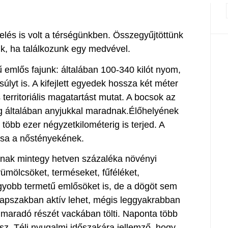
lés is volt a térségünkben. Összegyűjtöttünk
k, ha találkozunk egy medvével.
emlős fajunk: általában 100-340 kilót nyom,
úlyt is. A kifejlett egyedek hossza két méter
 territoriális magatartást mutat. A bocsok az
ig általában anyjukkal maradnak.Élőhelyének
több ezer négyzetkilométerig is terjed. A
osa a nőstényekének.
nak mintegy hetven százaléka növényi
yümölcsöket, terméseket, fűféléket,
agyobb termetű emlősöket is, de a dögöt sem
apszakban aktív lehet, mégis leggyakrabban
nnmaradó részét vackában tölti. Naponta több
esz. Téli nyugalmi időszakára jellemző, hogy