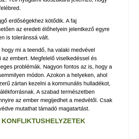
felébred.
ő erdőségekhez kötődik. A faj
ően az eredeti élőhelyein jelentkező egyre
n is toleránssá vált.
, hogy mi a teendő, ha valaki medvével
i az embert. Megfelelő viselkedéssel és
tleges problémák. Nagyon fontos az is, hogy a
emmilyen módon. Azokon a helyeken, ahol
zerű zártan kezelni a kommunális hulladékot,
lálékforrásnak.
A szabad természetben
nnyire az ember megijedhet a medvétől. Csak
t védve mutathat támadó magatartást.
 KONFLIKTUSHELYZETEK