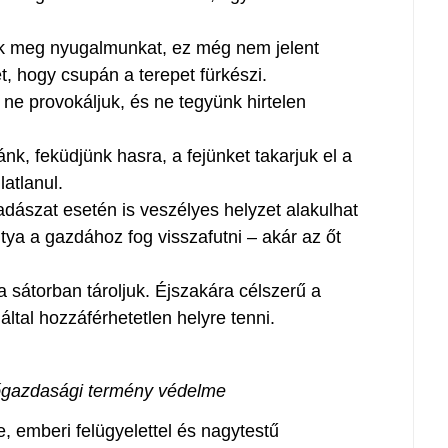
zük meg nyugalmunkat, ez még nem jelent
t, hogy csupán a terepet fürkészi.
ne provokáljuk, és ne tegyünk hirtelen
, feküdjünk hasra, a fejünket takarjuk el a
atlanul.
adászat esetén is veszélyes helyzet alakulhat
tya a gazdához fog visszafutni – akár az őt
 a sátorban tároljuk. Éjszakára célszerű a
által hozzáférhetetlen helyre tenni.
őgazdasági termény védelme
, emberi felügyelettel és nagytestű