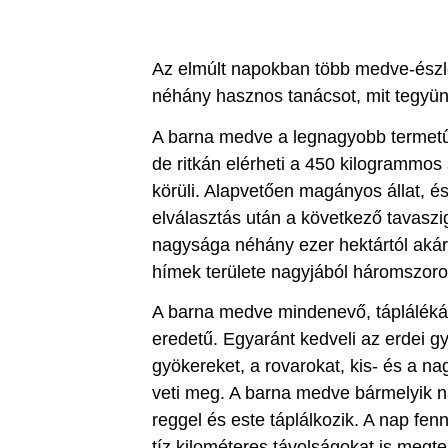
Az elmúlt napokban több medve-észle
néhány hasznos tanácsot, mit tegyün
A barna medve a legnagyobb termetű 
de ritkán elérheti a 450 kilogrammos s
körüli. Alapvetően magányos állat, és
elválasztás után a következő tavasz
nagysága néhány ezer hektártól akár 
hímek területe nagyjából háromszor
A barna medve mindenevő, tápláléká
eredetű. Egyaránt kedveli az erdei g
gyökereket, a rovarokat, kis- és a n
veti meg. A barna medve bármelyik n
reggel és este táplálkozik. A nap fe
tíz kilométeres távolságokat is megt