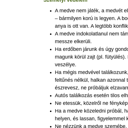
Személyi védelem
A medve nem játék, a medvét el 
– bármilyen korú is legyen. A 
anya is ott van. A legtöbb konf
A medve indokolatlanul nem tám
messze elkerüli.
Ha erdőben járunk és úgy gondo
magunk körül zajt (pl. fütyülés
veszélye.
Ha mégis medvével találkozunk, 
feltűnés nélkül, halkan azonnal
észrevesz, ne próbáljuk elzavar
Autós találkozás esetén tilos el
Ne etessük, közelről ne fényké
Ha a medve közeledni próbál, ha
helyen, és lassan, figyelemmel k
Ne nézzünk a medve szemébe, ez