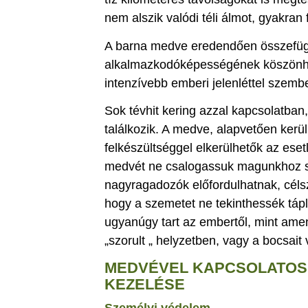
nem alszik valódi téli álmot, gyakran 
A barna medve eredendően összefügg
alkalmazkodóképességének köszönhet
intenzívebb emberi jelenléttel szembe
Sok tévhit kering azzal kapcsolatban
találkozik. A medve, alapvetően kerül
felkészültséggel elkerülhetők az ese
medvét ne csalogassuk magunkhoz s
nagyragadozók előfordulhatnak, céls
hogy a szemetet ne tekinthessék táp
ugyanúgy tart az embertől, mint ame
„szorult „ helyzetben, vagy a bocsai
MEDVÉVEL KAPCSOLATOS
KEZELÉSE