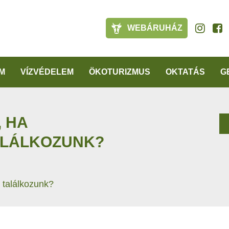
WEBÁRUHÁZ
M
VÍZVÉDELEM
ÖKOTURIZMUS
OKTATÁS
G
, HA
ALÁLKOZUNK?
 találkozunk?