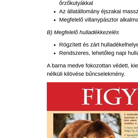
őrzőkutyákkal
Az állatállomány éjszakai masszí
Megfelelő villanypásztor alkalm
B) Megfelelő hulladékkezelés
Rögzített és zárt hulladékelhel
Rendszeres, lehetőleg napi hulla
A barna medve fokozottan védett, kie
nélküli kilövése bűncselekmény.