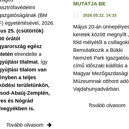
MUTATJA BE
asztrófavédelmi
gazgatóságának (BM
2026.05.22. 14:33
) egyetértésével, 2026.
Május 20-án ünnepélye
ius 25. (csütörtök)
keretek között megnyílt 
00 órától
föld mélyétől a csillagok
yarország egész
Bemutatkozik a Bükki
ületén
elrendelte a
Nemzeti Park Igazgatós
gyújtási tilalmat
, így
című időszaki kiállítás a
gyújtási tilalom van
Magyar Mezőgazdasági
ényben
a teljes
Múzeumnak otthont adó
ödési területünkön,
Vajdahunyadvárban.
sod-Abaúj-Zemplén,
es és Nógrád
Tovább olvasom
megyékben is.
Tovább olvasom