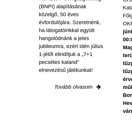
(BNPI) alapításának
Kat
közelgő, 50 éves
Fői
évfordulójára. Szeretnénk,
OKF
ha látogatóinkkal együtt
jún
hangolódnánk a jeles
00:
jubileumra, ezért idén július
Mag
1-jétől elindítjuk a „7+1
ter
pecsétes kaland”
tűz
elnevezésű játékunkat!
tűz
érv
Tovább olvasom
műk
Bor
Hev
vár