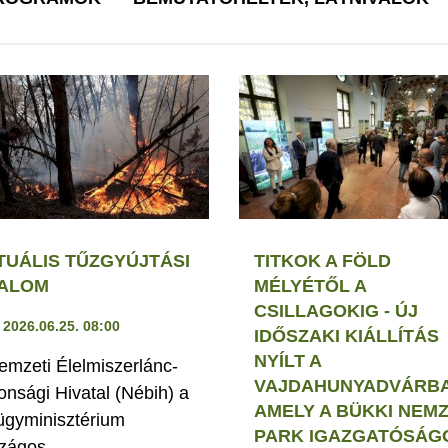
TUÁLIS TŰZGYÚJTÁSI
TITKOK A FÖLD
LALOM
MÉLYÉTŐL A
CSILLAGOKIG - ÚJ
2026.06.25. 08:00
IDŐSZAKI KIÁLLÍTÁS
NYÍLT A
emzeti Élelmiszerlánc-
VAJDAHUNYADVÁRBA
tonsági Hivatal (Nébih) a
AMELY A BÜKKI NEMZ
ügyminisztérium
PARK IGAZGATÓSÁG
zágos