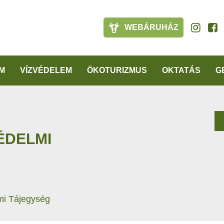
WEBÁRUHÁZ
M
VÍZVÉDELEM
ÖKOTURIZMUS
OKTATÁS
G
ÉDELMI
mi Tájegység