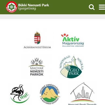
KERESÉ
IGAZGATÓSÁG
TERMÉSZETVÉDELEM
VÍZVÉDELEM
ÖKOTURIZMUS
OKTATÁS
GEOPARKOK
KAPCSOLAT