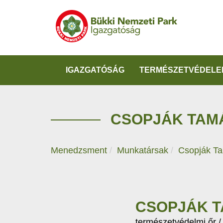
IGAZGATÓSÁG
TERMÉSZETVÉDELE
CSOPJÁK TAM
Menedzsment
Munkatársak
Csopják T
CSOPJÁK 
természetvédelmi őr 