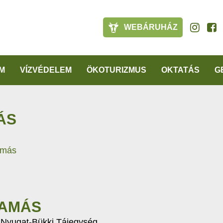
WEBÁRUHÁZ
M
VÍZVÉDELEM
ÖKOTURIZMUS
OKTATÁS
G
ÁS
amás
TAMÁS
/ Nyugat-Bükki Tájegység