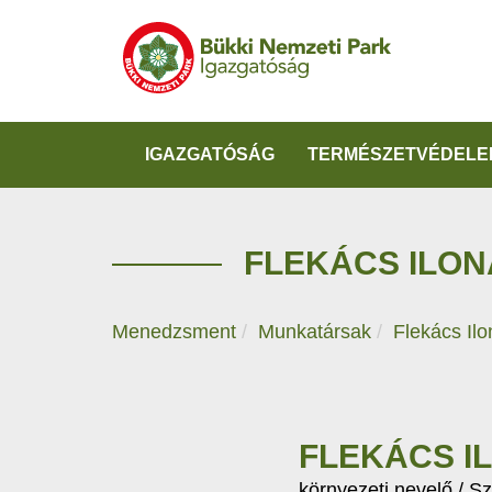
IGAZGATÓSÁG
TERMÉSZETVÉDELE
FLEKÁCS ILON
Menedzsment
Munkatársak
Flekács Ilo
FLEKÁCS I
környezeti nevelő / S