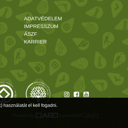
ADATVÉDELEM
IMPRESSZUM
ÁSZF
KARRIER
 használatát el kell fogadni.
Powered by
a product of