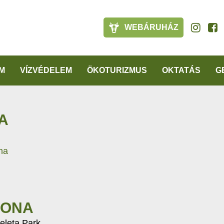
WEBÁRUHÁZ
M
VÍZVÉDELEM
ÖKOTURIZMUS
OKTATÁS
G
A
na
LONA
zeleta Park