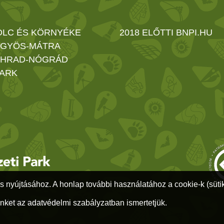
OLC ÉS KÖRNYÉKE
2018 ELŐTTI BNPI.HU
GYÖS-MÁTRA
HRAD-NÓGRÁD
ARK
s nyújtásához. A honlap további használatához a cookie-k (sütik)
1
-
Impresszum
nket az adatvédelmi szabályzatban ismertetjük.