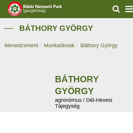
KERESÉ
IGAZGATÓSÁG
BÁTHORY GYÖRGY
TERMÉSZETVÉDELEM
Menedzsment
Munkatársak
Báthory György
VÍZVÉDELEM
ÖKOTURIZMUS
BÁTHORY
OKTATÁS
GYÖRGY
GEOPARKOK
agronómus / Dél-Hevesi
Tájegység
KAPCSOLAT