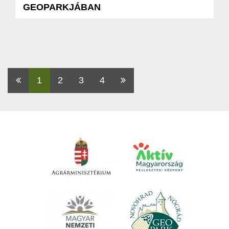
GEOPARKJÁBAN
Első
1
2
3
4
Utolsó
oldal
oldal