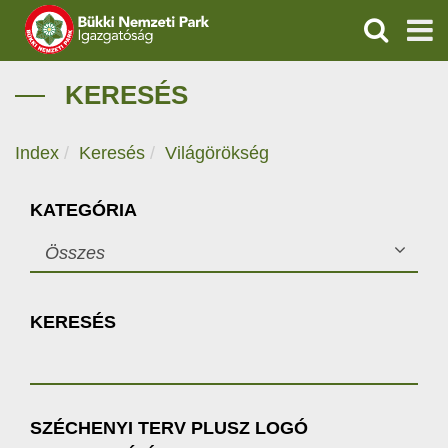
KERESÉS
IGAZGATÓSÁG
KERESÉS
TERMÉSZETVÉDELEM
Index
Keresés
Világörökség
VÍZVÉDELEM
KATEGÓRIA
ÖKOTURIZMUS
Összes
OKTATÁS
KERESÉS
GEOPARKOK
KAPCSOLAT
SZÉCHENYI TERV PLUSZ LOGÓ