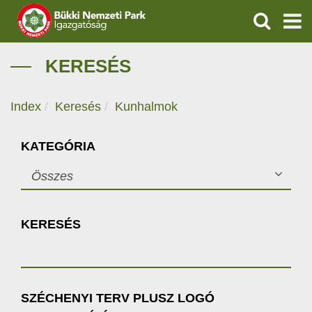
KERESÉS
IGAZGATÓSÁG
KERESÉS
TERMÉSZETVÉDELEM
Index
Keresés
Kunhalmok
VÍZVÉDELEM
KATEGÓRIA
ÖKOTURIZMUS
Összes
OKTATÁS
KERESÉS
GEOPARKOK
KAPCSOLAT
SZÉCHENYI TERV PLUSZ LOGÓ