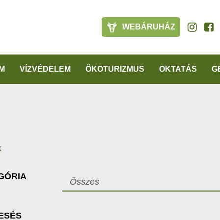
WEBÁRUHÁZ
M
VÍZVÉDELEM
ÖKOTURIZMUS
OKTATÁS
G
k
GÓRIA
Összes
ESÉS