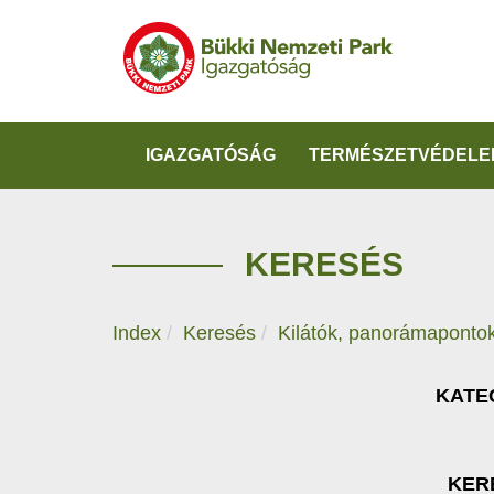
IGAZGATÓSÁG
TERMÉSZETVÉDELE
KERESÉS
Index
Keresés
Kilátók, panorámaponto
KATE
KER