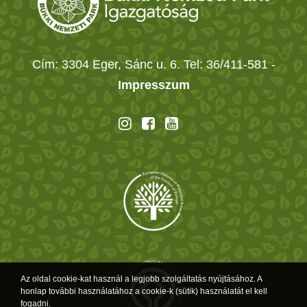
Cím: 3304 Eger, Sánc u. 6. Tel: 36/411-581
-
Impresszum
Az oldal cookie-kat használ a legjobb szolgáltatás nyújtásához. A
honlap további használatához a cookie-k (sütik) használatát el kell
fogadni.