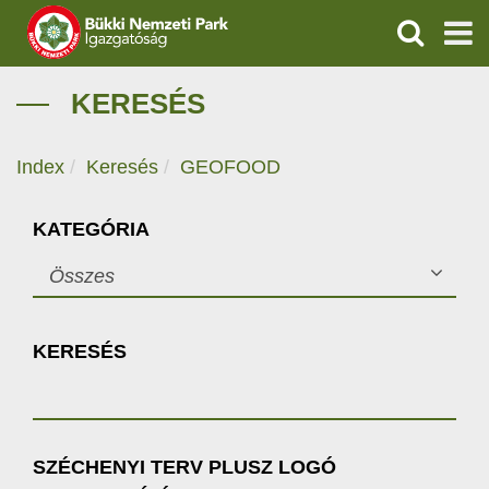
KERESÉS
IGAZGATÓSÁG
KERESÉS
TERMÉSZETVÉDELEM
Index
Keresés
GEOFOOD
VÍZVÉDELEM
KATEGÓRIA
ÖKOTURIZMUS
Összes
OKTATÁS
KERESÉS
GEOPARKOK
KAPCSOLAT
SZÉCHENYI TERV PLUSZ LOGÓ