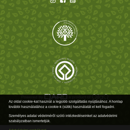
Powered by
a product of
Az oldal cookie-kat használ a legjobb szolgáltatás nyújtásához. A honlap
további használatához a cookie-k (sütik) használatát el kell fogadni.
Személyes adatai védelméről szóló intézkedéseinket az adatvédelmi
szabályzatban ismertetjük.