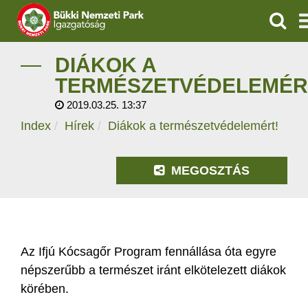
KERES
IGAZGATÓSÁG
DIÁKOK A
TERMÉSZETVÉDELEMÉR
TERMÉSZETVÉDELEM
2019.03.25. 13:37
Index
Hírek
Diákok a természetvédelemért!
VÍZVÉDELEM
ÖKOTURIZMUS
MEGOSZTÁS
OKTATÁS
GEOPARKOK
Az Ifjú Kócsagőr Program fennállása óta egyre
KAPCSOLAT
népszerűbb a természet iránt elkötelezett diákok
körében.