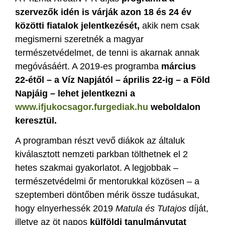
szervezők idén is várják azon 18 és 24 év
közötti fiatalok jelentkezését,
akik nem csak
megismerni szeretnék a magyar
természetvédelmet, de tenni is akarnak annak
megóvásáért. A 2019-es programba
március
22-étől – a Víz Napjától – április 22-ig – a Föld
Napjáig – lehet jelentkezni a
www.ifjukocsagor.furgediak.hu
weboldalon
keresztül.
A programban részt vevő diákok az általuk
kiválasztott nemzeti parkban tölthetnek el 2
hetes szakmai gyakorlatot. A legjobbak –
természetvédelmi őr mentorukkal közösen – a
szeptemberi döntőben mérik össze tudásukat,
hogy elnyerhessék 2019
Matula és Tutajos
díját,
illetve az öt napos
külföldi tanulmányutat