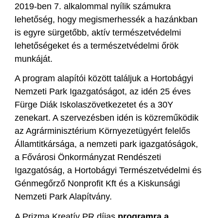
2019-ben 7. alkalommal nyílik számukra
lehetőség, hogy megismerhessék a hazánkban
is egyre sürgetőbb, aktív természetvédelmi
lehetőségeket és a természetvédelmi őrök
munkáját.
A program alapítói között találjuk a Hortobágyi
Nemzeti Park Igazgatóságot, az idén 25 éves
Fürge Diák Iskolaszövetkezetet és a 30Y
zenekart. A szervezésben idén is közreműködik
az Agrárminisztérium Környezetügyért felelős
Államtitkársága, a nemzeti park igazgatóságok,
a Fővárosi Önkormányzat Rendészeti
Igazgatóság, a Hortobágyi Természetvédelmi és
Génmegőrző Nonprofit Kft és a Kiskunsági
Nemzeti Park Alapítvány.
A Prizma Kreatív PR díjas
programra a