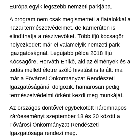
Európa egyik legszebb nemzeti parkjába.
A program nem csak megismerteti a fiatalokkal a
hazai természetvédelmet, de karrierúton is
elindíthatja a résztvevőket. Több ifjú kócsagőr
helyezkedett már el valamelyik nemzeti park
igazgatóságnál. Legújabb példa 2018 Ifjú
Kócsagőre, Horváth Enikő, aki az élmények és a
tudás mellett életre szóló hivatást is talált: ma
már a Fővárosi Önkormányzat Rendészeti
Igazgatóságánál dolgozik, hamarosan pedig
természetvédelmi őrként kezdi meg munkáját.
Az országos döntővel egybekötött háromnapos
záróeseményt szeptember 18 és 20 között a
Fővárosi Önkormányzat Rendészeti
Igazgatósága rendezi meg.