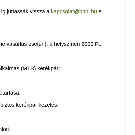
ig juttassák vissza a
kapcsolat@bnpi.hu
e-
ne vásárlás esetén), a helyszínen 2000 Ft.
 alkalmas (MTB) kerékpár;
tartása;
 biztos kerékpár kezelés;
lott.