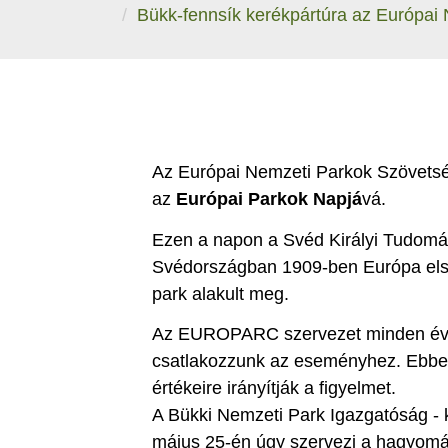
Bükk-fennsík kerékpártúra az Európai
Az Európai Nemzeti Parkok Szöve
az
Európai Parkok Napjá
vá.
Ezen a napon a Svéd Királyi Tudo
Svédországban 1909-ben Európa első
park alakult meg.
Az EUROPARC szervezet minden évbe
csatlakozzunk az eseményhez. Ebben
értékeire irányítják a figyelmet.
A Bükki Nemzeti Park Igazgatóság - 
május 25-én úgy szervezi a hagyomán