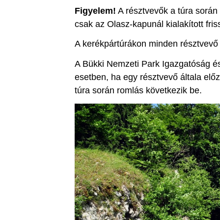
Figyelem!
A résztvevők a túra során 
csak az Olasz-kapunál kialakított fris
A kerékpártúrákon minden résztvevő s
A Bükki Nemzeti Park Igazgatóság és
esetben, ha egy résztvevő általa el
túra során romlás következik be.