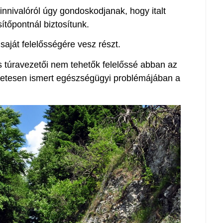
innivalóról úgy gondoskodjanak, hogy italt
sítőpontnál biztosítunk.
aját felelősségére vesz részt.
 túravezetői nem tehetők felelőssé abban az
őzetesen ismert egészségügyi problémájában a