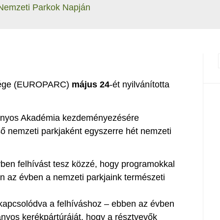
 Nemzeti Parkok Napján
tsége (EUROPARC)
május 24
-ét nyilvánította
mányos Akadémia kezdeményezésére
 nemzeti parkjaként egyszerre hét nemzeti
n felhívást tesz közzé, hogy programokkal
 az évben a nemzeti parkjaink természeti
kapcsolódva a felhíváshoz – ebben az évben
yos kerékpártúráját, hogy a résztvevők