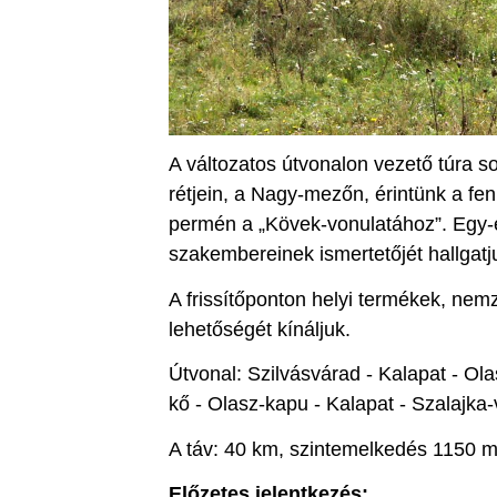
A változatos útvonalon vezető túra s
rétjein, a Nagy-mezőn, érintünk a fen
permén a „Kövek-vonulatához”. Egy-
szakembereinek ismertetőjét hallgat
A frissítőponton helyi termékek, nem
lehetőségét kínáljuk.
Útvonal: Szilvásvárad - Kalapat - O
kő - Olasz-kapu - Kalapat - Szalajka
A táv: 40 km, szintemelkedés 1150 
Előzetes jelentkezés: