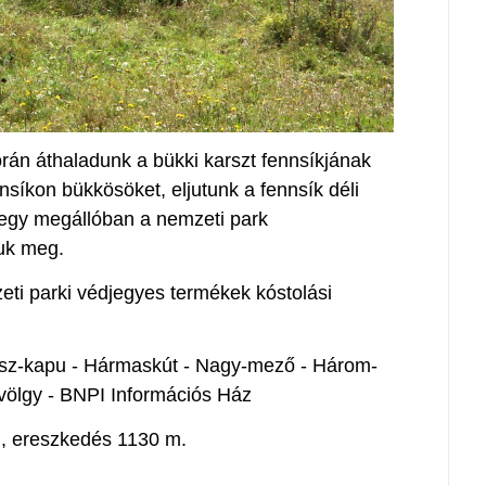
orán áthaladunk a bükki karszt fennsíkjának
nsíkon bükkösöket, eljutunk a fennsík déli
egy megállóban a nemzeti park
juk meg.
zeti parki védjegyes termékek kóstolási
lasz-kapu - Hármaskút - Nagy-mező - Három-
-völgy - BNPI Információs Ház
m, ereszkedés 1130 m.