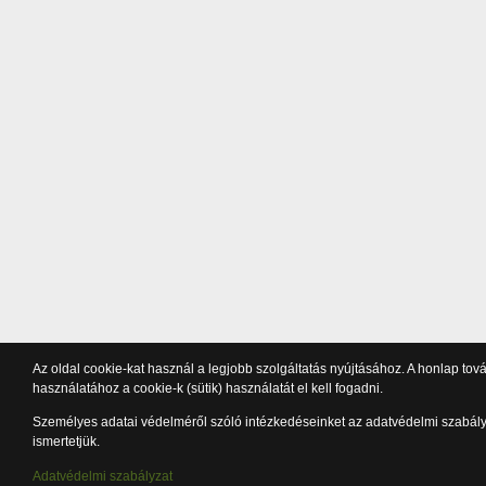
Az oldal cookie-kat használ a legjobb szolgáltatás nyújtásához. A honlap tov
használatához a cookie-k (sütik) használatát el kell fogadni.
Személyes adatai védelméről szóló intézkedéseinket az adatvédelmi szabál
ismertetjük.
Adatvédelmi szabályzat