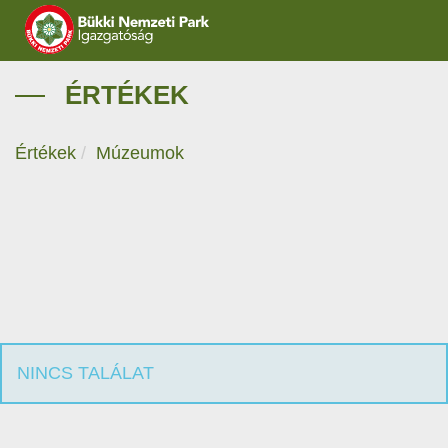
IGAZGATÓSÁG
ÉRTÉKEK
TERMÉSZETVÉDELEM
Értékek
Múzeumok
VÍZVÉDELEM
ÖKOTURIZMUS
OKTATÁS
GEOPARKOK
NINCS TALÁLAT
KAPCSOLAT