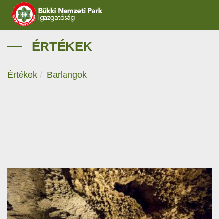
IGAZGATÓSÁG
ÉRTÉKEK
TERMÉSZETVÉDELEM
Értékek
Barlangok
VÍZVÉDELEM
ÖKOTURIZMUS
OKTATÁS
GEOPARKOK
KAPCSOLAT