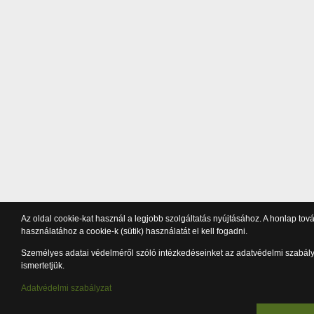
Az oldal cookie-kat használ a legjobb szolgáltatás nyújtásához. A honlap tov
használatához a cookie-k (sütik) használatát el kell fogadni.
Személyes adatai védelméről szóló intézkedéseinket az adatvédelmi szabál
ismertetjük.
Adatvédelmi szabályzat