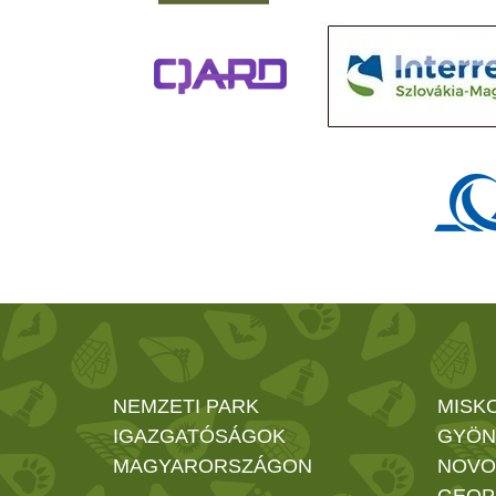
NEMZETI PARK
MISK
IGAZGATÓSÁGOK
GYÖN
MAGYARORSZÁGON
NOVO
GEOP