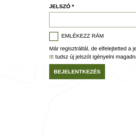
JELSZÓ
*
EMLÉKEZZ RÁM
Már regisztráltál, de elfelejtetted a 
Itt
tudsz új jelszót igényelni magadn
BEJELENTKEZÉS