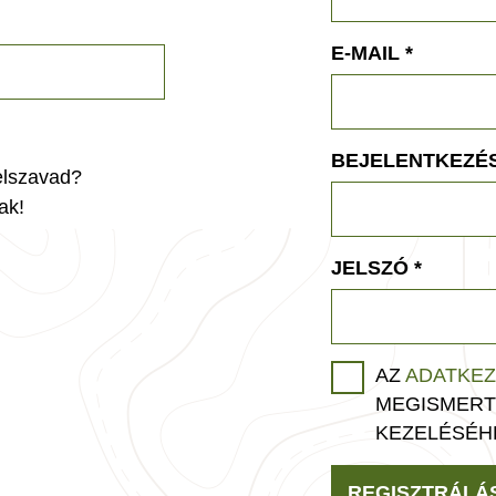
E-MAIL
*
BEJELENTKEZÉS
jelszavad?
ak!
JELSZÓ
*
AZ
ADATKEZ
MEGISMERT
KEZELÉSÉH
REGISZTRÁLÁ