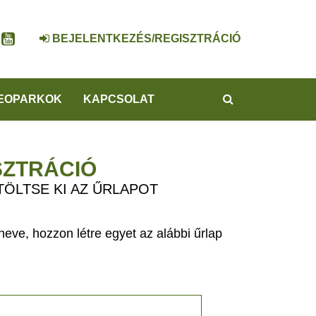
BEJELENTKEZÉS/REGISZTRÁCIÓ
KERESÉS
EOPARKOK
KAPCSOLAT
SZTRÁCIÓ
TÖLTSE KI AZ ŰRLAPOT
eve, hozzon létre egyet az alábbi űrlap