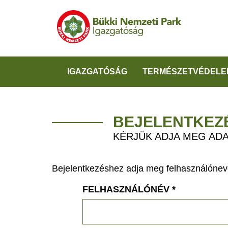
IGAZGATÓSÁG
TERMÉSZETVÉDELE
BEJELENTKEZ
KÉRJÜK ADJA MEG ADA
Bejelentkezéshez adja meg felhasználónevé
FELHASZNÁLÓNÉV
*