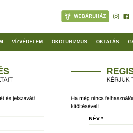
WEBÁRUHÁZ
M
VÍZVÉDELEM
ÖKOTURIZMUS
OKTATÁS
G
ÉS
REGI
TAIT
KÉRJÜK 
t és jelszavát!
Ha még nincs felhasználón
kitöltésével!
NÉV
*