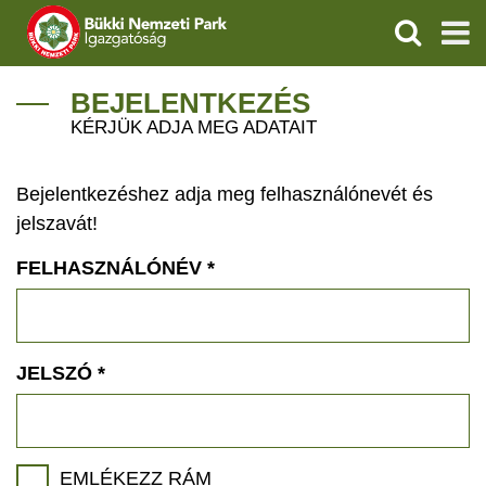
KERESÉS
IGAZGATÓSÁG
BEJELENTKEZÉS
KÉRJÜK ADJA MEG ADATAIT
TERMÉSZETVÉDELEM
Bejelentkezéshez adja meg felhasználónevét és
VÍZVÉDELEM
jelszavát!
ÖKOTURIZMUS
FELHASZNÁLÓNÉV
*
OKTATÁS
GEOPARKOK
JELSZÓ
*
KAPCSOLAT
EMLÉKEZZ RÁM