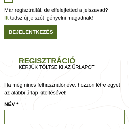
Már regisztráltál, de elfelejtetted a jelszavad?
Itt
tudsz új jelszót igényelni magadnak!
BEJELENTKEZÉS
REGISZTRÁCIÓ
KÉRJÜK TÖLTSE KI AZ ŰRLAPOT
Ha még nincs felhasználóneve, hozzon létre egyet
az alábbi űrlap kitöltésével!
NÉV
*