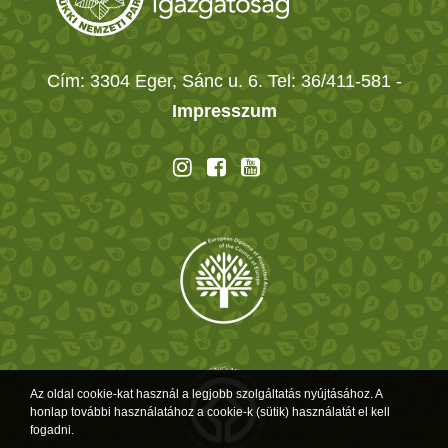
Cím: 3304 Eger, Sánc u. 6. Tel: 36/411-581
-
Impresszum
Az oldal cookie-kat használ a legjobb szolgáltatás nyújtásához. A
honlap további használatához a cookie-k (sütik) használatát el kell
fogadni.