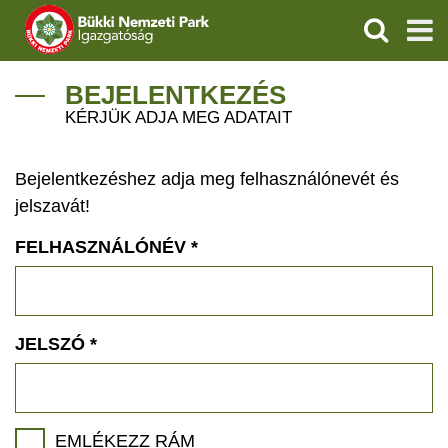
KERESÉS
IGAZGATÓSÁG
BEJELENTKEZÉS
KÉRJÜK ADJA MEG ADATAIT
TERMÉSZETVÉDELEM
Bejelentkezéshez adja meg felhasználónevét és
VÍZVÉDELEM
jelszavát!
ÖKOTURIZMUS
FELHASZNÁLÓNÉV
*
OKTATÁS
GEOPARKOK
JELSZÓ
*
KAPCSOLAT
EMLÉKEZZ RÁM