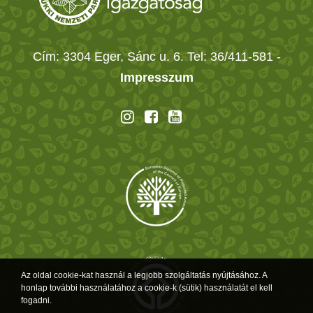
Cím: 3304 Eger, Sánc u. 6. Tel: 36/411-581
-
Impresszum
Az oldal cookie-kat használ a legjobb szolgáltatás nyújtásához. A
honlap további használatához a cookie-k (sütik) használatát el kell
fogadni.