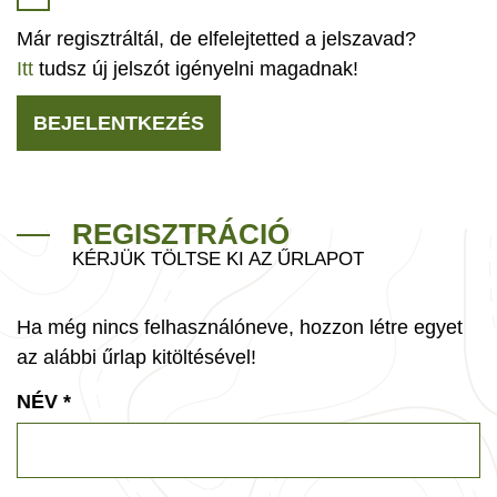
Már regisztráltál, de elfelejtetted a jelszavad?
Itt
tudsz új jelszót igényelni magadnak!
BEJELENTKEZÉS
REGISZTRÁCIÓ
KÉRJÜK TÖLTSE KI AZ ŰRLAPOT
Ha még nincs felhasználóneve, hozzon létre egyet
az alábbi űrlap kitöltésével!
NÉV
*