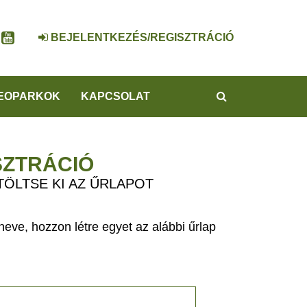
BEJELENTKEZÉS/REGISZTRÁCIÓ
KERESÉS
EOPARKOK
KAPCSOLAT
SZTRÁCIÓ
TÖLTSE KI AZ ŰRLAPOT
eve, hozzon létre egyet az alábbi űrlap