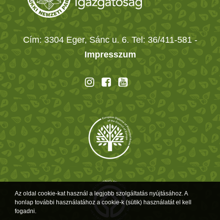
Cím: 3304 Eger, Sánc u. 6. Tel: 36/411-581
-
Impresszum
Az oldal cookie-kat használ a legjobb szolgáltatás nyújtásához. A
honlap további használatához a cookie-k (sütik) használatát el kell
fogadni.