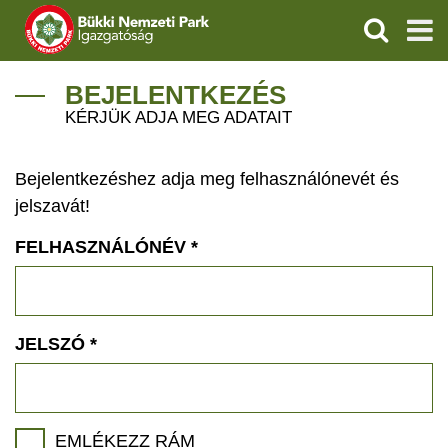
KERESÉS
IGAZGATÓSÁG
BEJELENTKEZÉS
KÉRJÜK ADJA MEG ADATAIT
TERMÉSZETVÉDELEM
Bejelentkezéshez adja meg felhasználónevét és
VÍZVÉDELEM
jelszavát!
ÖKOTURIZMUS
FELHASZNÁLÓNÉV
*
OKTATÁS
GEOPARKOK
JELSZÓ
*
KAPCSOLAT
EMLÉKEZZ RÁM