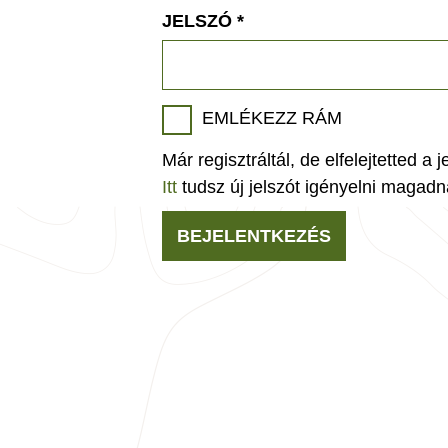
JELSZÓ
*
EMLÉKEZZ RÁM
Már regisztráltál, de elfelejtetted a 
Itt
tudsz új jelszót igényelni magadn
BEJELENTKEZÉS