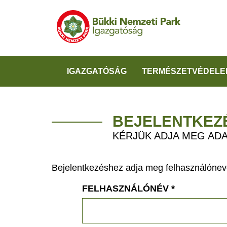
IGAZGATÓSÁG
TERMÉSZETVÉDELE
BEJELENTKEZ
KÉRJÜK ADJA MEG ADA
Bejelentkezéshez adja meg felhasználónevé
FELHASZNÁLÓNÉV
*