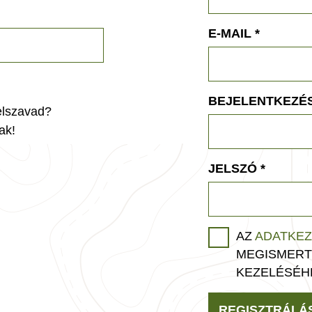
E-MAIL
*
BEJELENTKEZÉS
jelszavad?
ak!
JELSZÓ
*
AZ
ADATKEZ
MEGISMERT
KEZELÉSÉH
REGISZTRÁLÁ