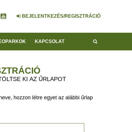
BEJELENTKEZÉS/REGISZTRÁCIÓ
KERESÉS
EOPARKOK
KAPCSOLAT
SZTRÁCIÓ
TÖLTSE KI AZ ŰRLAPOT
eve, hozzon létre egyet az alábbi űrlap