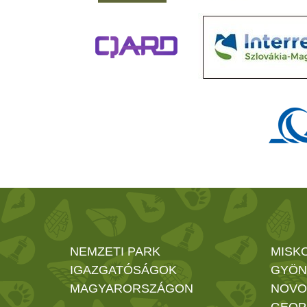
NEMZETI PARK
MISK
IGAZGATÓSÁGOK
GYÖN
MAGYARORSZÁGON
NOVO
GEOP