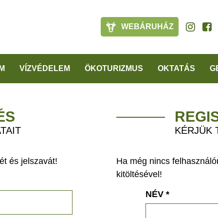
WEBÁRUHÁZ
M
VÍZVÉDELEM
ÖKOTURIZMUS
OKTATÁS
G
ÉS
REGI
TAIT
KÉRJÜK 
t és jelszavát!
Ha még nincs felhasználón
kitöltésével!
NÉV
*