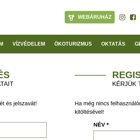
WEBÁRUHÁZ
M
VÍZVÉDELEM
ÖKOTURIZMUS
OKTATÁS
G
ÉS
REGI
TAIT
KÉRJÜK 
t és jelszavát!
Ha még nincs felhasználón
kitöltésével!
NÉV
*