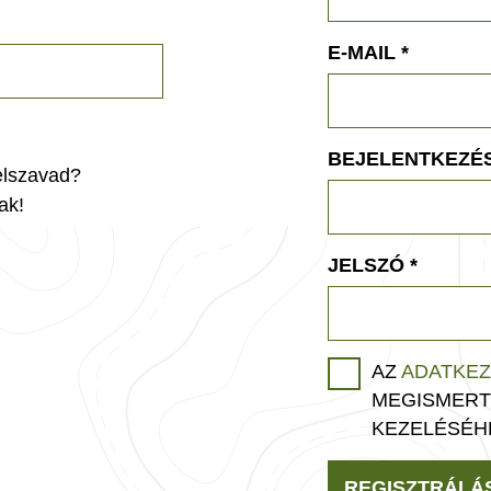
E-MAIL
*
BEJELENTKEZÉS
jelszavad?
ak!
JELSZÓ
*
AZ
ADATKEZ
MEGISMERT
KEZELÉSÉH
REGISZTRÁLÁ