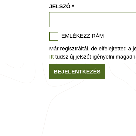
JELSZÓ
*
EMLÉKEZZ RÁM
Már regisztráltál, de elfelejtetted a 
Itt
tudsz új jelszót igényelni magadn
BEJELENTKEZÉS