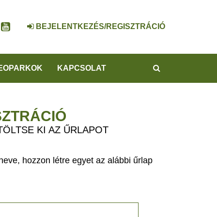
BEJELENTKEZÉS/REGISZTRÁCIÓ
KERESÉS
EOPARKOK
KAPCSOLAT
SZTRÁCIÓ
TÖLTSE KI AZ ŰRLAPOT
eve, hozzon létre egyet az alábbi űrlap