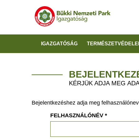
IGAZGATÓSÁG
TERMÉSZETVÉDELE
BEJELENTKEZ
KÉRJÜK ADJA MEG ADA
Bejelentkezéshez adja meg felhasználónevé
FELHASZNÁLÓNÉV
*