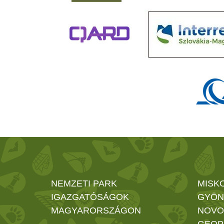
NEMZETI PARK
MISK
IGAZGATÓSÁGOK
GYÖN
MAGYARORSZÁGON
NOVO
GEOP