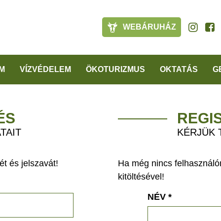
WEBÁRUHÁZ
M
VÍZVÉDELEM
ÖKOTURIZMUS
OKTATÁS
G
ÉS
REGI
TAIT
KÉRJÜK 
t és jelszavát!
Ha még nincs felhasználón
kitöltésével!
NÉV
*