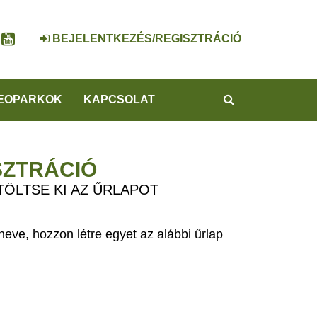
BEJELENTKEZÉS/REGISZTRÁCIÓ
KERESÉS
EOPARKOK
KAPCSOLAT
SZTRÁCIÓ
TÖLTSE KI AZ ŰRLAPOT
eve, hozzon létre egyet az alábbi űrlap