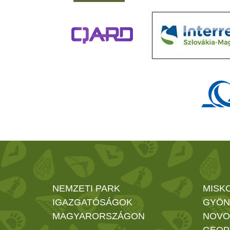
NEMZETI PARK
MISK
IGAZGATÓSÁGOK
GYÖN
MAGYARORSZÁGON
NOVO
GEOP