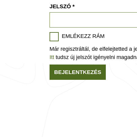
JELSZÓ
*
EMLÉKEZZ RÁM
Már regisztráltál, de elfelejtetted a 
Itt
tudsz új jelszót igényelni magadn
BEJELENTKEZÉS