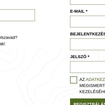
E-MAIL
*
BEJELENTKEZÉS
jelszavad?
ak!
JELSZÓ
*
AZ
ADATKEZ
MEGISMERT
KEZELÉSÉH
REGISZTRÁLÁ