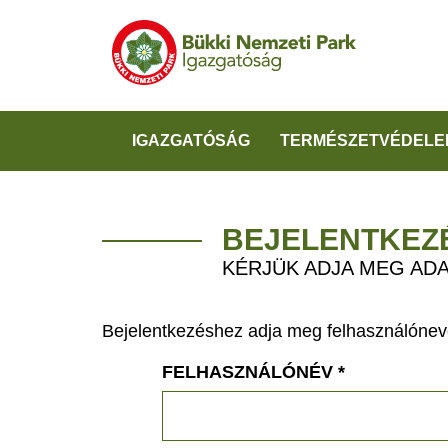
IGAZGATÓSÁG
TERMÉSZETVÉDELE
BEJELENTKEZ
KÉRJÜK ADJA MEG ADA
Bejelentkezéshez adja meg felhasználónevé
FELHASZNÁLÓNÉV
*