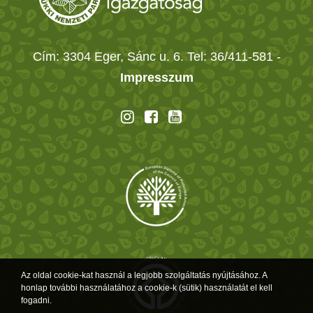
Cím: 3304 Eger, Sánc u. 6. Tel: 36/411-581
-
Impresszum
Az oldal cookie-kat használ a legjobb szolgáltatás nyújtásához. A
honlap további használatához a cookie-k (sütik) használatát el kell
fogadni.