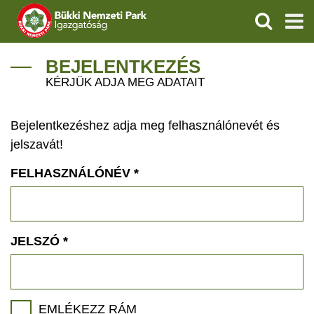
KERESÉS
IGAZGATÓSÁG
BEJELENTKEZÉS
KÉRJÜK ADJA MEG ADATAIT
TERMÉSZETVÉDELEM
Bejelentkezéshez adja meg felhasználónevét és
VÍZVÉDELEM
jelszavát!
ÖKOTURIZMUS
FELHASZNÁLÓNÉV
*
OKTATÁS
GEOPARKOK
JELSZÓ
*
KAPCSOLAT
EMLÉKEZZ RÁM