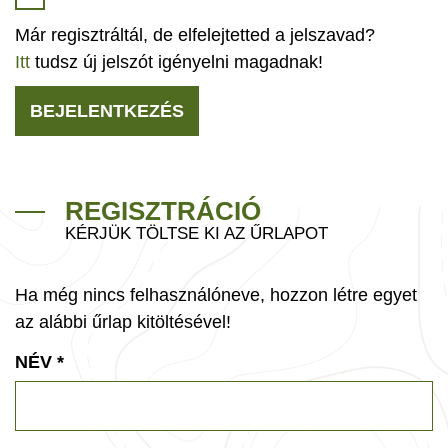
Már regisztráltál, de elfelejtetted a jelszavad?
Itt
tudsz új jelszót igényelni magadnak!
BEJELENTKEZÉS
REGISZTRÁCIÓ
KÉRJÜK TÖLTSE KI AZ ŰRLAPOT
Ha még nincs felhasználóneve, hozzon létre egyet
az alábbi űrlap kitöltésével!
NÉV
*