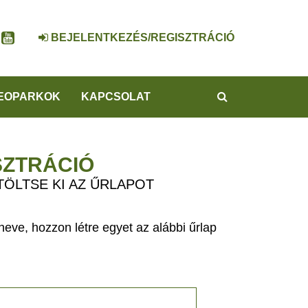
BEJELENTKEZÉS/REGISZTRÁCIÓ
KERESÉS
EOPARKOK
KAPCSOLAT
SZTRÁCIÓ
TÖLTSE KI AZ ŰRLAPOT
eve, hozzon létre egyet az alábbi űrlap