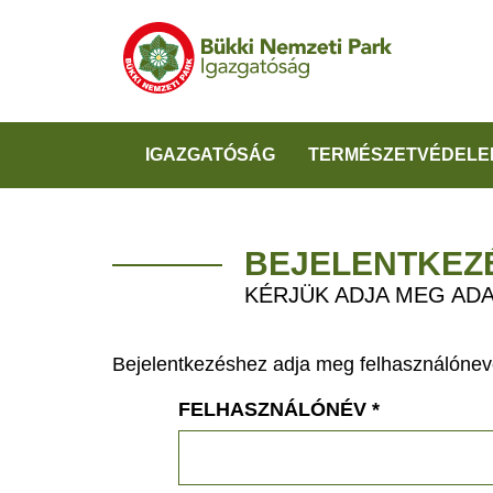
IGAZGATÓSÁG
TERMÉSZETVÉDELE
BEJELENTKEZ
KÉRJÜK ADJA MEG ADA
Bejelentkezéshez adja meg felhasználónevé
FELHASZNÁLÓNÉV
*