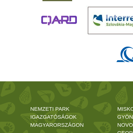
NEMZETI PARK
MISK
IGAZGATÓSÁGOK
GYÖN
MAGYARORSZÁGON
NOVO
GEOP