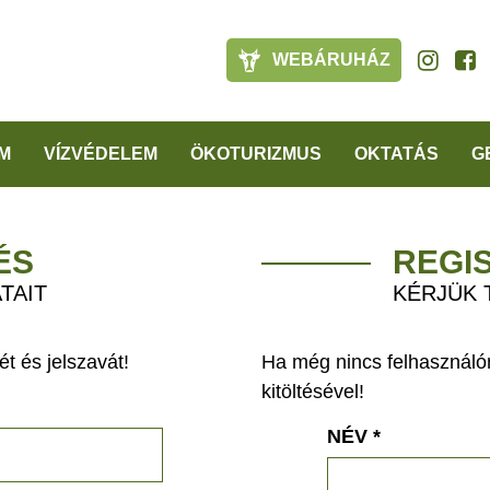
WEBÁRUHÁZ
M
VÍZVÉDELEM
ÖKOTURIZMUS
OKTATÁS
G
ÉS
REGI
TAIT
KÉRJÜK 
t és jelszavát!
Ha még nincs felhasználón
kitöltésével!
NÉV
*