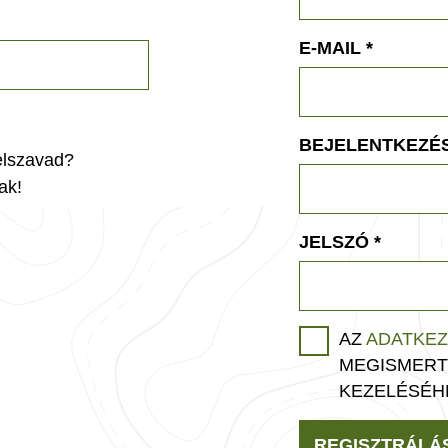
E-MAIL
*
BEJELENTKEZÉS
jelszavad?
ak!
JELSZÓ
*
AZ
ADATKEZ
MEGISMERT
KEZELÉSÉH
REGISZTRÁLÁ