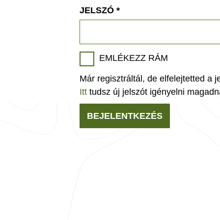
JELSZÓ
*
EMLÉKEZZ RÁM
Már regisztráltál, de elfelejtetted a 
Itt
tudsz új jelszót igényelni magadn
BEJELENTKEZÉS